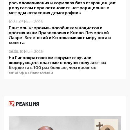
расчеловечивания и кормовая база извращенцев:
депутатам пора остановить нетрадиционные
методы «спасения демографии»
10:34, 07 Июля 2026
Пантеон «героям»-пособникам нацистов и
противникам Православия в Киево-Печерской
Лавре: Зеленский и Ко показывают миру рога и
копыта
06:38, 19 Июня 2026
На Гиппократовском форуме озвучили
шокирующее: платные опекуны получают из
бюджета в 100 раз больше, чем кровные
многодетные семьи
05:00, 13 Июня 2026
Разбор учебника Обществознания под редакцией
Медведева: суверенитет, традиционные ценности
и немного двоемыслия
РЕАКЦИЯ
11:53, 09 Июня 2026
Прокуратура наконец увидела экстремистскую
деятельность ИИТО ЮНЕСКО в России, но
цифроглобалисты продолжают определять
повестку в образовании