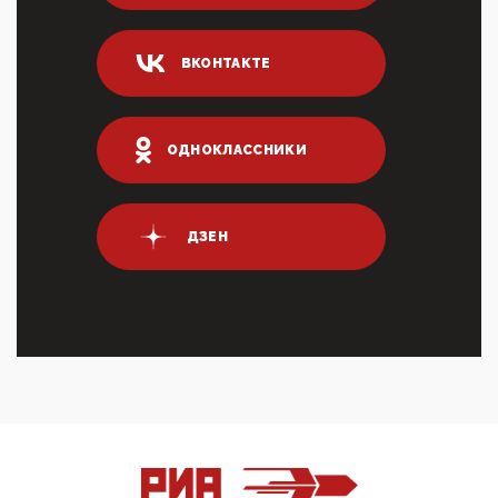
04:47, 10 Апреля 2026
ИНН для переводов по СБП это первый шаг из
ВКОНТАКТЕ
логических двухЗаполнение ИНН при любых
переводах по ...
03:35, 10 Апреля 2026
Суммарное вознаграждение менеджменту в 15
ОДНОКЛАССНИКИ
крупных банках по итогам 2025 года превысило 63
млрд руб. ...
03:01, 10 Апреля 2026
Террорист и убийца Буданов вальяжно сообщил,
ДЗЕН
что союзники просили Киев не наносить удары по
энергети...
01:54, 10 Апреля 2026
ПрезидентПутинвчера вечером обьявил
Пасхальное перемирие с 16 часов субботы до конца
дня Воскресен...
01:09, 10 Апреля 2026
Цифроконцлагерь работает только на
входМошенники активно пользуются аккаунтами на
Госуслугах уме...