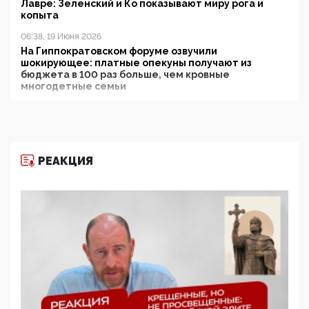
Лавре: Зеленский и Ко показывают миру рога и
копыта
06:38, 19 Июня 2026
На Гиппократовском форуме озвучили
шокирующее: платные опекуны получают из
бюджета в 100 раз больше, чем кровные
многодетные семьи
05:00, 13 Июня 2026
Разбор учебника Обществознания под редакцией
Медведева: суверенитет, традиционные ценности
и немного двоемыслия
РЕАКЦИЯ
11:53, 09 Июня 2026
Прокуратура наконец увидела экстремистскую
деятельность ИИТО ЮНЕСКО в России, но
цифроглобалисты продолжают определять
повестку в образовании
09:43, 01 Июня 2026
5G за счет здоровья граждан: Минцифры намерено
отобрать у регионов и муниципалитетов право
защищать жилые дома и социальные объекты от
ЭМИ