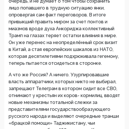
очередь, и не думает о том чтобы сохранить
лицо попавшего в трудную ситуацию янки,
опровергая сам факт переговоров. В итоге
привыкший править миром за счет понтов и
миазмов вроде духа Анкориджа коллективный
Трамп на глазах теряет остатки влияния в мире.
Он уже перенес на неопределённый срок визит
в Китай, а стая европейских шакалов из НАТО,
которая десятилетиями подхрюкивала гегемону,
теперь пытается отсидеться в сторонке.
А что же Россия? А ничего. Узурпировавшие
власть аппаратчики, которых никто не выбирал,
запрещают Телеграм в котором сидит все СВО,
отнимают у крестьян их коров- кормилиц, вводят
новые механизмы тотальной слежки за
представителями государствообразующего
русского народа и выделяют очередные транши
«брацкой помощи» Таджикистану, чьи