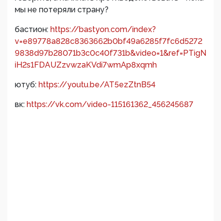
мы не потеряли страну?
бастион:
https://bastyon.com/index?
v=e89778a828c8363662b0bf49a6285f7fc6d5272
9838d97b28071b3c0c40f731b&video=1&ref=PTigN
iH2s1FDAUZzvwzaKVdi7wmAp8xqmh
ютуб:
https://youtu.be/AT5ezZtnB54
вк:
https://vk.com/video-115161362_456245687