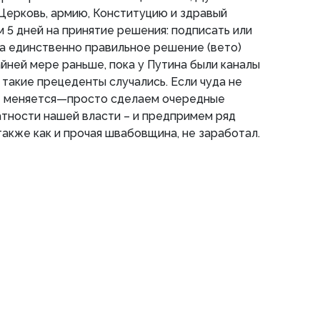
Церковь, армию, Конституцию и здравый
м 5 дней на принятие решения: подписать или
а единственно правильное решение (вето)
айней мере раньше, пока у Путина были каналы
 такие прецеденты случались. Если чуда не
 не меняется—просто сделаем очередные
тности нашей власти – и предпримем ряд
также как и прочая швабовщина, не заработал.