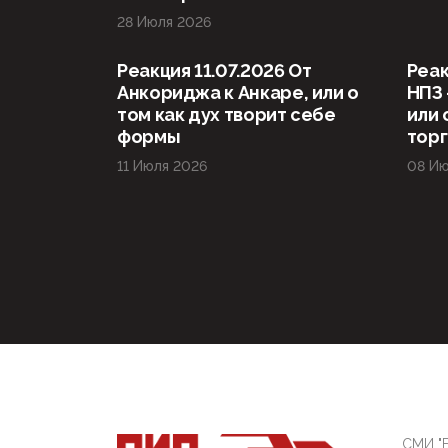
28 Июля 2026
Реакция 11.07.2026 От
Реак
Анкориджа к Анкаре, или о
НПЗ 
том как дух творит себе
или 
формы
тор
11 Июля 2026
08 Ию
СМИ "Б