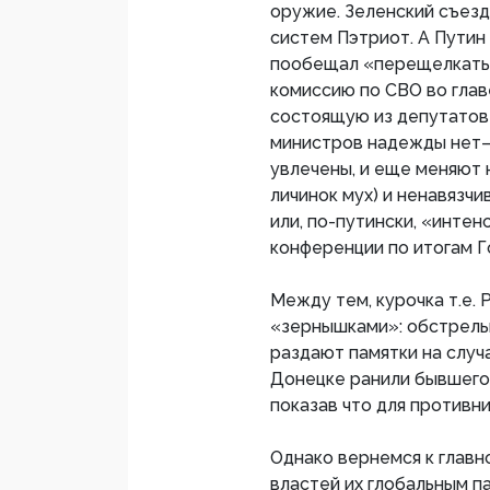
оружие. Зеленский съезд
систем Пэтриот. А Путин
пообещал «перещелкать 
комиссию по СВО во глав
состоящую из депутатов 
министров надежды нет
увлечены, и еще меняют 
личинок мух) и ненавязч
или, по-путински, «интен
конференции по итогам Г
Между тем, курочка т.е. 
«зернышками»: обстрелы
раздают памятки на случ
Донецке ранили бывшего
показав что для противн
Однако вернемся к глав
властей их глобальным п