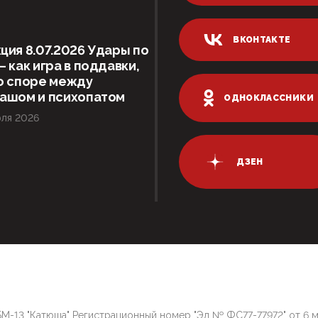
ВКОНТАКТЕ
ция 8.07.2026 Удары по
– как игра в поддавки,
о споре между
гашом и психопатом
ОДНОКЛАССНИКИ
ля 2026
ДЗЕН
М-13 "Катюша" Регистрационный номер "Эл № ФС77-77972" от 6 