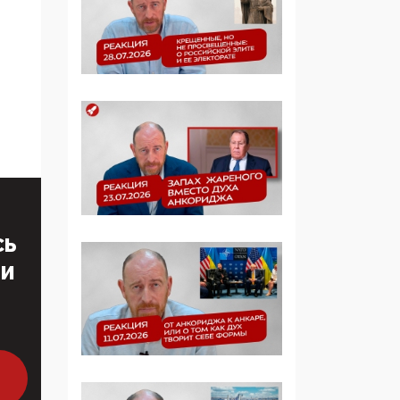
образовании
09:43, 01 Июня 2026
5G за счет здоровья
граждан: Минцифры
намерено отобрать у
регионов и
муниципалитетов право
защищать жилые дома
и социальные объекты
от ЭМИ
СЬ
05:58, 26 Мая 2026
ТИ
Роскомнадзор
освободили от борца с
деструктивным и
опасным контентом
07:39, 25 Мая 2026