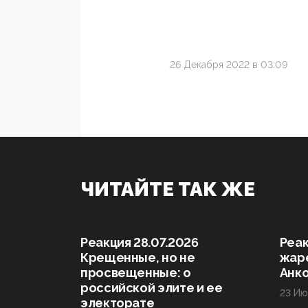
26 Декабря 2022 в 03:09
ЧИТАЙТЕ ТАК ЖЕ
Реакция 28.07.2026
Реак
Крещенные, но не
жаре
просвещенные: о
Анк
российской элите и ее
23 Ию
электорате