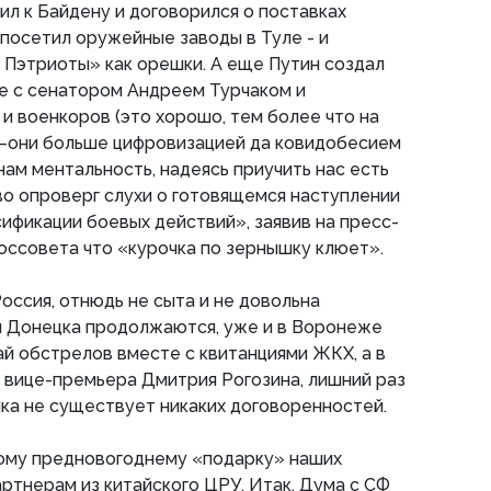
ил к Байдену и договорился о поставках
 посетил оружейные заводы в Туле - и
Пэтриоты» как орешки. А еще Путин создал
е с сенатором Андреем Турчаком и
и военкоров (это хорошо, тем более что на
—они больше цифровизацией да ковидобесием
нам ментальность, надеясь приучить нас есть
иво опроверг слухи о готовящемся наступлении
сификации боевых действий», заявив на пресс-
оссовета что «курочка по зернышку клюет».
Россия, отнюдь не сыта и не довольна
 Донецка продолжаются, уже и в Воронеже
ай обстрелов вместе с квитанциями ЖКХ, а в
 вице-премьера Дмитрия Рогозина, лишний раз
ика не существует никаких договоренностей.
ному предновогоднему «подарку» наших
артнерам из китайского ЦРУ. Итак, Дума с СФ