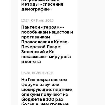
методы «спасения
демографии»
10:34, 07 Июля 2026
Пантеон «героям»-
пособникам нацистов и
противникам
Православия в Киево-
Печерской Лавре:
Зеленский и Ко
показывают миру рога
и копыта
06:38, 19 Июня 2026
На Гиппократовском
форуме озвучили
шокирующее: платные
опекуны получают из
бюджета в 100 раз
больше, чем кровные