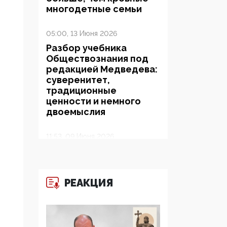
многодетные семьи
05:00, 13 Июня 2026
Разбор учебника
Обществознания под
редакцией Медведева:
суверенитет,
традиционные
ценности и немного
двоемыслия
11:53, 09 Июня 2026
Прокуратура наконец
увидела
экстремистскую
РЕАКЦИЯ
деятельность ИИТО
ЮНЕСКО в России, но
цифроглобалисты
продолжают
определять повестку в