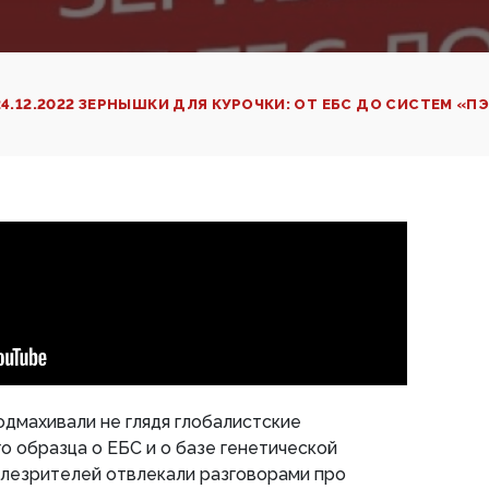
24.12.2022 ЗЕРНЫШКИ ДЛЯ КУРОЧКИ: ОТ ЕБС ДО СИСТЕМ «
дмахивали не глядя глобалистские
о образца о ЕБС и о базе генетической
елезрителей отвлекали разговорами про