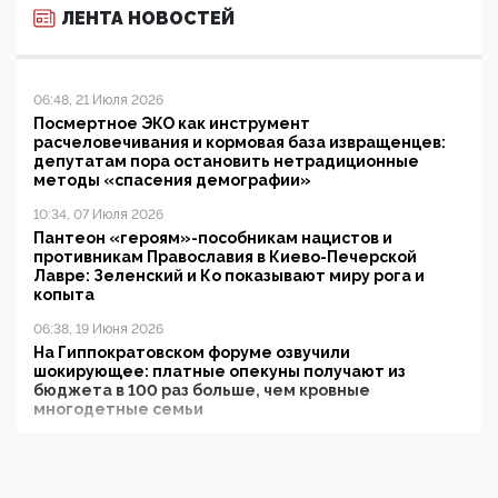
ЛЕНТА НОВОСТЕЙ
06:48, 21 Июля 2026
Посмертное ЭКО как инструмент
расчеловечивания и кормовая база извращенцев:
депутатам пора остановить нетрадиционные
методы «спасения демографии»
10:34, 07 Июля 2026
Пантеон «героям»-пособникам нацистов и
противникам Православия в Киево-Печерской
Лавре: Зеленский и Ко показывают миру рога и
копыта
06:38, 19 Июня 2026
На Гиппократовском форуме озвучили
шокирующее: платные опекуны получают из
бюджета в 100 раз больше, чем кровные
многодетные семьи
05:00, 13 Июня 2026
Разбор учебника Обществознания под редакцией
Медведева: суверенитет, традиционные ценности