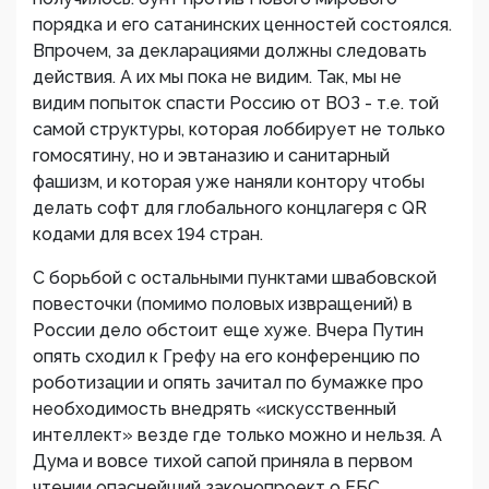
порядка и его сатанинских ценностей состоялся.
Впрочем, за декларациями должны следовать
действия. А их мы пока не видим. Так, мы не
видим попыток спасти Россию от ВОЗ - т.е. той
самой структуры, которая лоббирует не только
гомосятину, но и эвтаназию и санитарный
фашизм, и которая уже наняли контору чтобы
делать софт для глобального концлагеря с QR
кодами для всех 194 стран.
С борьбой с остальными пунктами швабовской
повесточки (помимо половых извращений) в
России дело обстоит еще хуже. Вчера Путин
опять сходил к Грефу на его конференцию по
роботизации и опять зачитал по бумажке про
необходимость внедрять «искусственный
интеллект» везде где только можно и нельзя. А
Дума и вовсе тихой сапой приняла в первом
чтении опаснейший законопроект о ЕБС.