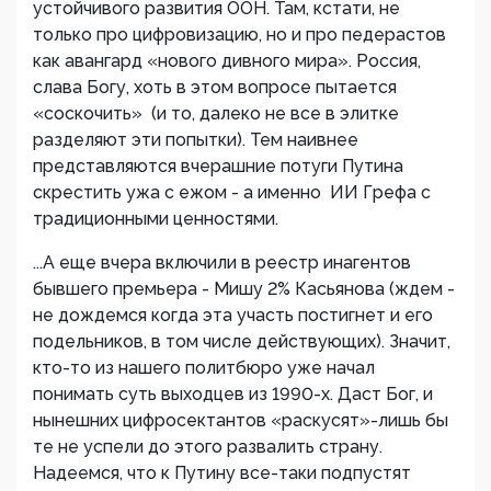
устойчивого развития ООН. Там, кстати, не
только про цифровизацию, но и про педерастов
как авангард «нового дивного мира». Россия,
слава Богу, хоть в этом вопросе пытается
«соскочить» (и то, далеко не все в элитке
разделяют эти попытки). Тем наивнее
представляются вчерашние потуги Путина
скрестить ужа с ежом - а именно ИИ Грефа с
традиционными ценностями.
...А еще вчера включили в реестр инагентов
бывшего премьера - Мишу 2% Касьянова (ждем -
не дождемся когда эта участь постигнет и его
подельников, в том числе действующих). Значит,
кто-то из нашего политбюро уже начал
понимать суть выходцев из 1990-х. Даст Бог, и
нынешних цифросектантов «раскусят»-лишь бы
те не успели до этого развалить страну.
Надеемся, что к Путину все-таки подпустят