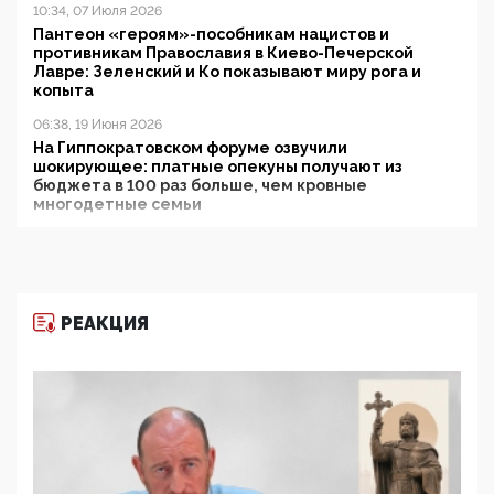
10:34, 07 Июля 2026
Пантеон «героям»-пособникам нацистов и
противникам Православия в Киево-Печерской
Лавре: Зеленский и Ко показывают миру рога и
копыта
06:38, 19 Июня 2026
На Гиппократовском форуме озвучили
шокирующее: платные опекуны получают из
бюджета в 100 раз больше, чем кровные
многодетные семьи
05:00, 13 Июня 2026
Разбор учебника Обществознания под редакцией
Медведева: суверенитет, традиционные ценности
и немного двоемыслия
РЕАКЦИЯ
11:53, 09 Июня 2026
Прокуратура наконец увидела экстремистскую
деятельность ИИТО ЮНЕСКО в России, но
цифроглобалисты продолжают определять
повестку в образовании
09:43, 01 Июня 2026
5G за счет здоровья граждан: Минцифры намерено
отобрать у регионов и муниципалитетов право