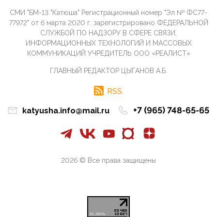
09:40, 10 Апреля 2026
СМИ "БМ-13 "Катюша" Регистрационный номер "Эл № ФС77-
Честно говоря, ситуация с продвижением через
77972" от 6 марта 2020 г. зарегистрировано ФЕДЕРАЛЬНОЙ
российские крупнейшие СМИ персоны Эррола
СЛУЖБОЙ ПО НАДЗОРУ В СФЕРЕ СВЯЗИ,
Маска (отца Ил...
ИНФОРМАЦИОННЫХ ТЕХНОЛОГИЙ И МАССОВЫХ
07:11, 10 Апреля 2026
КОММУНИКАЦИЙ УЧРЕДИТЕЛЬ ООО «РЕАЛИСТ»
Те, кто стоят за массовым завозом в Россию
ГЛАВНЫЙ РЕДАКТОР ЦЫГАНОВ А.Б.
инокультурных мигрантов, в общем-то понимают,
что делают ...
RSS
09:34, 09 Апреля 2026
Благодаря знакомым, стали известны подробности
+7 (965) 748-65-65
katyusha.info@mail.ru
истории с белгородскими "Орланами",которые
сбили свыш...
09:01, 09 Апреля 2026
Снова о главном на фронте. Противник вновь
захватил "малое небо" на украинском ТВД.
2026 © Все права защищены
Противник расшир...
08:05, 09 Апреля 2026
В Национальной системе платежных карт (НСПК)
заботливо уточниили, что ИНН при переводах по
СБП не ну...