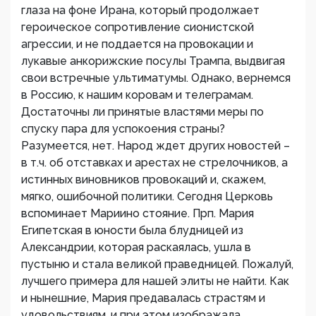
глаза на фоне Ирана, который продолжает
героическое сопротивление сионистской
агрессии, и не поддается на провокации и
лукавые анкорижские посулы Трампа, выдвигая
свои встречные ультиматумы. Однако, вернемся
в Россию, к нашим коровам и телеграмам.
Достаточны ли принятые властями меры по
спуску пара для успокоения страны?
Разумеется, нет. Народ ждет других новостей –
в т.ч. об отставках и арестах не стрелочников, а
истинных виновников провокаций и, скажем,
мягко, ошибочной политики. Сегодня Церковь
вспоминает Мариино стояние. Прп. Мария
Египетская в юности была блудницей из
Александрии, которая раскаялась, ушла в
пустыню и стала великой праведницей. Пожалуй,
лучшего примера для нашей элиты не найти. Как
и нынешние, Мария предавалась страстям и
удовольствиям, и при этом изображала