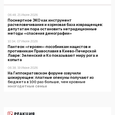
06:48, 21 Июля 2026
Посмертное ЭКО как инструмент
расчеловечивания и кормовая база извращенцев:
депутатам пора остановить нетрадиционные
методы «спасения демографии»
10:34, 07 Июля 2026
Пантеон «героям»-пособникам нацистов и
противникам Православия в Киево-Печерской
Лавре: Зеленский и Ко показывают миру рога и
копыта
06:38, 19 Июня 2026
На Гиппократовском форуме озвучили
шокирующее: платные опекуны получают из
бюджета в 100 раз больше, чем кровные
многодетные семьи
05:00, 13 Июня 2026
Разбор учебника Обществознания под редакцией
Медведева: суверенитет, традиционные ценности
и немного двоемыслия
РЕАКЦИЯ