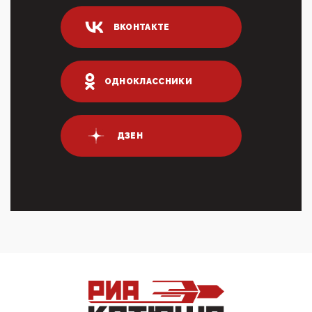
04:47, 10 Апреля 2026
ИНН для переводов по СБП это первый шаг из
ВКОНТАКТЕ
логических двухЗаполнение ИНН при любых
переводах по ...
03:35, 10 Апреля 2026
Суммарное вознаграждение менеджменту в 15
ОДНОКЛАССНИКИ
крупных банках по итогам 2025 года превысило 63
млрд руб. ...
03:01, 10 Апреля 2026
Террорист и убийца Буданов вальяжно сообщил,
ДЗЕН
что союзники просили Киев не наносить удары по
энергети...
01:54, 10 Апреля 2026
ПрезидентПутинвчера вечером обьявил
Пасхальное перемирие с 16 часов субботы до конца
дня Воскресен...
01:09, 10 Апреля 2026
Цифроконцлагерь работает только на
входМошенники активно пользуются аккаунтами на
Госуслугах уме...
12:01, 10 Апреля 2026