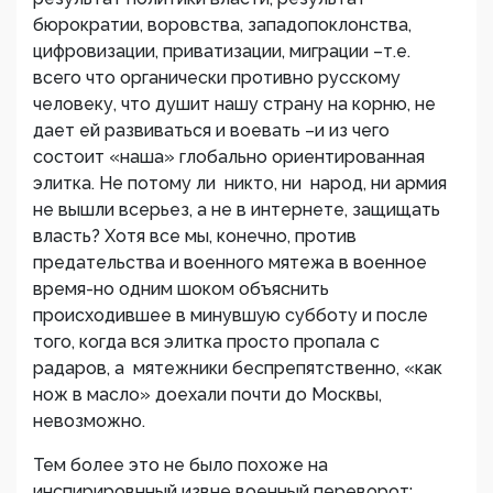
бюрократии, воровства, западопоклонства,
цифровизации, приватизации, миграции –т.е.
всего что органически противно русскому
человеку, что душит нашу страну на корню, не
дает ей развиваться и воевать –и из чего
состоит «наша» глобально ориентированная
элитка. Не потому ли никто, ни народ, ни армия
не вышли всерьез, а не в интернете, защищать
власть? Хотя все мы, конечно, против
предательства и военного мятежа в военное
время-но одним шоком объяснить
происходившее в минувшую субботу и после
того, когда вся элитка просто пропала с
радаров, а мятежники беспрепятственно, «как
нож в масло» доехали почти до Москвы,
невозможно.
Тем более это не было похоже на
инспирировнный извне военный переворот: