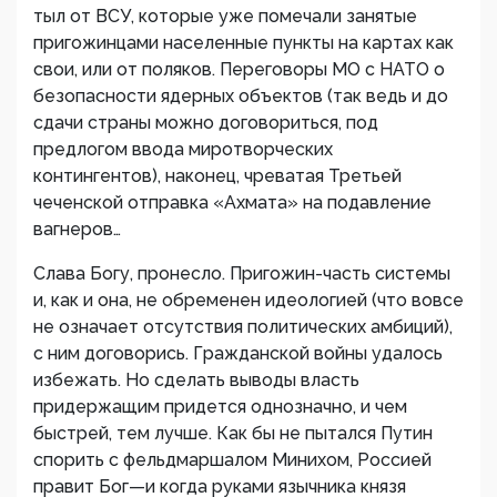
тыл от ВСУ, которые уже помечали занятые
пригожинцами населенные пункты на картах как
свои, или от поляков. Переговоры МО с НАТО о
безопасности ядерных объектов (так ведь и до
сдачи страны можно договориться, под
предлогом ввода миротворческих
контингентов), наконец, чреватая Третьей
чеченской отправка «Ахмата» на подавление
вагнеров…
Слава Богу, пронесло. Пригожин-часть системы
и, как и она, не обременен идеологией (что вовсе
не означает отсутствия политических амбиций),
с ним договорись. Гражданской войны удалось
избежать. Но сделать выводы власть
придержащим придется однозначно, и чем
быстрей, тем лучше. Как бы не пытался Путин
спорить с фельдмаршалом Минихом, Россией
правит Бог—и когда руками язычника князя