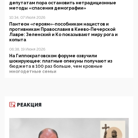
депутатам пора остановить нетрадиционные
методы «спасения демографии»
10:34, 07 Июля 2026
Пантеон «героям»-пособникам нацистов и
противникам Православия в Киево-Печерской
Лавре: Зеленский и Ко показывают миру рога и
копыта
06:38, 19 Июня 2026
На Гиппократовском форуме озвучили
шокирующее: платные опекуны получают из
бюджета в 100 раз больше, чем кровные
многодетные семьи
05:00, 13 Июня 2026
Разбор учебника Обществознания под редакцией
Медведева: суверенитет, традиционные ценности
и немного двоемыслия
РЕАКЦИЯ
11:53, 09 Июня 2026
Прокуратура наконец увидела экстремистскую
деятельность ИИТО ЮНЕСКО в России, но
цифроглобалисты продолжают определять
повестку в образовании