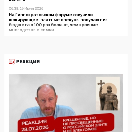
06:38, 19 Июня 2026
На Гиппократовском форуме озвучили
шокирующее: платные опекуны получают из
бюджета в 100 раз больше, чем кровные
многодетные семьи
05:00, 13 Июня 2026
Разбор учебника Обществознания под редакцией
Медведева: суверенитет, традиционные ценности
и немного двоемыслия
РЕАКЦИЯ
11:53, 09 Июня 2026
Прокуратура наконец увидела экстремистскую
деятельность ИИТО ЮНЕСКО в России, но
цифроглобалисты продолжают определять
повестку в образовании
09:43, 01 Июня 2026
5G за счет здоровья граждан: Минцифры намерено
отобрать у регионов и муниципалитетов право
защищать жилые дома и социальные объекты от
ЭМИ
05:58, 26 Мая 2026
Роскомнадзор освободили от борца с