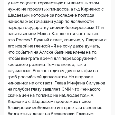
у нас: соцсети торжествуют, и винить в этом
нужно не проклятых пиндосов, а г-д Кириенко с
Шадаевым, которые за последние полгода
нанесли жесточайший удар по лояльности
народа государству своими блокировками ТГ и
навязыванием Макса. Как же отвечает на все
это Россия? Лучший ответ, конечно, у Лаврова с
его новой нетленкой «Я не хочу даже думать,
что события на Аляске были нацелены на то,
чтобы выиграть время для перевооружения
киевского режима. Тем не менее, так и
случилось». Вполне годится для эпитафии на
гроб российской дипломатии. Но и прочие
чиновники не отстают. Глава Минфина Силуанов
на голубом глазу заявляет СМИ что «никакого
скачка цен на топливо не наблюдается». А
Кириенко с Шадаевым продолжают свои
блокировки мобильного интернета и освоение
бюджетных денег на блокировки. Главным