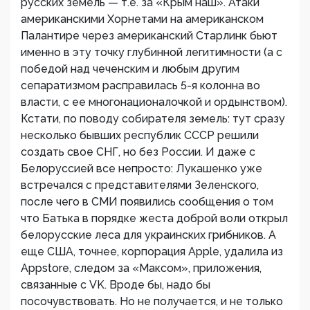
русских земель — т.е. за «Крым наш». Атаки
американскими Хорнетами на американском
Палантире через американский Старлинк бьют
именно в эту точку глубинной легитимности (а с
победой над чеченским и любым другим
сепаратизмом расправилась 5-я колонна во
власти, с ее многонационалочкой и ордынством).
Кстати, по поводу собирателя земель: тут сразу
несколько бывших республик СССР решили
создать свое СНГ, но без России. И даже с
Белоруссией все непросто: Лукашенко уже
встречался с представителями Зеленского,
после чего в СМИ появились сообщения о том
что Батька в порядке жеста доброй воли открыл
белорусские леса для украинских грибников. А
еще США, точнее, корпорация Applе, удалила из
Appstore, следом за «Максом», приложения,
связанные с VK. Вроде бы, надо бы
посочувствовать. Но не получается, и не только