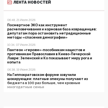
ЛЕНТА НОВОСТЕЙ
06:48, 21 Июля 2026
Посмертное ЭКО как инструмент
расчеловечивания и кормовая база извращенцев:
депутатам пора остановить нетрадиционные
методы «спасения демографии»
10:34, 07 Июля 2026
Пантеон «героям»-пособникам нацистов и
противникам Православия в Киево-Печерской
Лавре: Зеленский и Ко показывают миру рога и
копыта
06:38, 19 Июня 2026
На Гиппократовском форуме озвучили
шокирующее: платные опекуны получают из
бюджета в 100 раз больше, чем кровные
многодетные семьи
05:00, 13 Июня 2026
Разбор учебника Обществознания под редакцией
Медведева: суверенитет, традиционные ценности
и немного двоемыслия