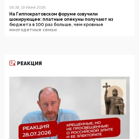
06:38, 19 Июня 2026
На Гиппократовском форуме озвучили
шокирующее: платные опекуны получают из
бюджета в 100 раз больше, чем кровные
многодетные семьи
05:00, 13 Июня 2026
Разбор учебника Обществознания под редакцией
Медведева: суверенитет, традиционные ценности
и немного двоемыслия
РЕАКЦИЯ
11:53, 09 Июня 2026
Прокуратура наконец увидела экстремистскую
деятельность ИИТО ЮНЕСКО в России, но
цифроглобалисты продолжают определять
повестку в образовании
09:43, 01 Июня 2026
5G за счет здоровья граждан: Минцифры намерено
отобрать у регионов и муниципалитетов право
защищать жилые дома и социальные объекты от
ЭМИ
05:58, 26 Мая 2026
Роскомнадзор освободили от борца с