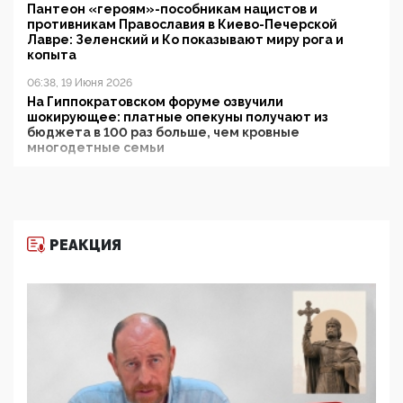
Пантеон «героям»-пособникам нацистов и
противникам Православия в Киево-Печерской
Лавре: Зеленский и Ко показывают миру рога и
копыта
06:38, 19 Июня 2026
На Гиппократовском форуме озвучили
шокирующее: платные опекуны получают из
бюджета в 100 раз больше, чем кровные
многодетные семьи
05:00, 13 Июня 2026
Разбор учебника Обществознания под редакцией
Медведева: суверенитет, традиционные ценности
и немного двоемыслия
РЕАКЦИЯ
11:53, 09 Июня 2026
Прокуратура наконец увидела экстремистскую
деятельность ИИТО ЮНЕСКО в России, но
цифроглобалисты продолжают определять
повестку в образовании
09:43, 01 Июня 2026
5G за счет здоровья граждан: Минцифры намерено
отобрать у регионов и муниципалитетов право
защищать жилые дома и социальные объекты от