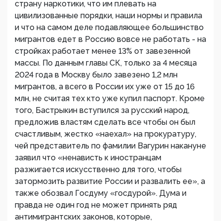
страну наркотики, что им плевать на
цивилизованные порядки, наши нормы и правила
и что на самом деле подавляющее большинство
мигрантов едет в Россию вовсе не работать - на
стройках работает менее 13% от завезенной
массы. По данным главы СК, только за 4 месяца
2024 года в Москву было завезено 1,2 млн
мигрантов, а всего в России их уже от 15 до 16
млн, не считая тех кто уже купил паспорт. Кроме
того, Бастрыкин вступился за русский народ,
предложив властям сделать все чтобы он был
счастливым, жестко «наехал» на прокуратуру,
чей представитель по фамилии Вагурин накануне
заявил что «ненависть к иностранцам
разжигается искусственно для того, чтобы
затормозить развитие России и развалить ее», а
также обозвал Госдуму «госдурой». Дума и
правда не один год не может принять ряд
антимигрантских законов, которые,