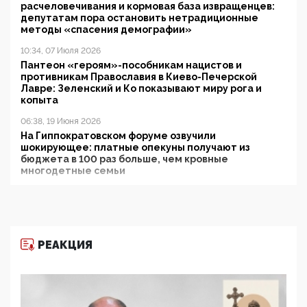
расчеловечивания и кормовая база извращенцев:
депутатам пора остановить нетрадиционные
методы «спасения демографии»
10:34, 07 Июля 2026
Пантеон «героям»-пособникам нацистов и
противникам Православия в Киево-Печерской
Лавре: Зеленский и Ко показывают миру рога и
копыта
06:38, 19 Июня 2026
На Гиппократовском форуме озвучили
шокирующее: платные опекуны получают из
бюджета в 100 раз больше, чем кровные
многодетные семьи
05:00, 13 Июня 2026
Разбор учебника Обществознания под редакцией
Медведева: суверенитет, традиционные ценности
и немного двоемыслия
РЕАКЦИЯ
11:53, 09 Июня 2026
Прокуратура наконец увидела экстремистскую
деятельность ИИТО ЮНЕСКО в России, но
цифроглобалисты продолжают определять
повестку в образовании