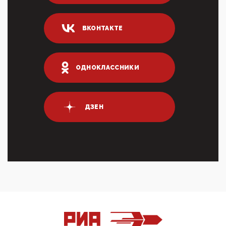
04:47, 10 Апреля 2026
ИНН для переводов по СБП это первый шаг из
ВКОНТАКТЕ
логических двухЗаполнение ИНН при любых
переводах по ...
03:35, 10 Апреля 2026
Суммарное вознаграждение менеджменту в 15
ОДНОКЛАССНИКИ
крупных банках по итогам 2025 года превысило 63
млрд руб. ...
03:01, 10 Апреля 2026
Террорист и убийца Буданов вальяжно сообщил,
ДЗЕН
что союзники просили Киев не наносить удары по
энергети...
01:54, 10 Апреля 2026
ПрезидентПутинвчера вечером обьявил
Пасхальное перемирие с 16 часов субботы до конца
дня Воскресен...
01:09, 10 Апреля 2026
Цифроконцлагерь работает только на
входМошенники активно пользуются аккаунтами на
Госуслугах уме...