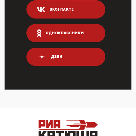
ИНН для переводов по СБП это первый шаг из
ВКОНТАКТЕ
логических двухЗаполнение ИНН при любых
переводах по ...
03:35, 10 Апреля 2026
Суммарное вознаграждение менеджменту в 15
ОДНОКЛАССНИКИ
крупных банках по итогам 2025 года превысило 63
млрд руб. ...
03:01, 10 Апреля 2026
Террорист и убийца Буданов вальяжно сообщил,
ДЗЕН
что союзники просили Киев не наносить удары по
энергети...
01:54, 10 Апреля 2026
ПрезидентПутинвчера вечером обьявил
Пасхальное перемирие с 16 часов субботы до конца
дня Воскресен...
01:09, 10 Апреля 2026
Цифроконцлагерь работает только на
входМошенники активно пользуются аккаунтами на
Госуслугах уме...
12:01, 10 Апреля 2026
Сионистское правительство благосклонно