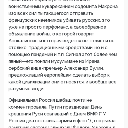
воинственным кукареканием содомита Макрона,
изо всех сил пытающегося отправить
французских наемников убивать русских, это
уже не просто перфоманс, а своеобразное
объявление войны, о которой говорит
Апокалипсис, и которая ведется не только и не
столько традиционными средствами, но и с
помощью пандемий и т.п. Сигнал этот более чем
явный—его поняли мусульмане из Ирана,
сербский вице-премьер Александр Вулин,
предложивший европейцам сделать выбор к
какой цивилизации они относятся, и вообще все
разумные люди.
Официальная Россия шабаш почти не
комментировала, Путин праздновал День
крещения Руси совпавший с Днем ВМФ (" У
России два союзника-армия и флот") , открывал
памятник святому адмиралу Федору Ушакову, в