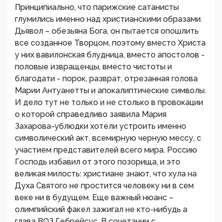
Принципиально, что парижские сатанисты
глумились именно над христианскими образами.
Дьявол – обезьяна Бога, он пытается опошлить
все созданное Творцом, поэтому вместо Христа
у них вавилонская блудница, вместо апостолов -
половые извращенцы, вместо чистоты и
благодати - порок, разврат, отрезанная голова
Марии Антуанетты и апокалиптические символы.
И дело тут не только и не столько в провокации
о которой справедливо заявила Мария
Захарова-ублюдки хотели устроить именно
символический акт, всемирную черную мессу, с
участием представителей всего мира. Россию
Господь избавил от этого позорища, и это
великая милость: христиане знают, что хула на
Духа Святого не простится человеку ни в сем
веке ни в будущем. Еще важный нюанс –
олимпийский факел зажигал не кто-нибудь а
глава ВОЗ Гебрейсус. В сочетании с