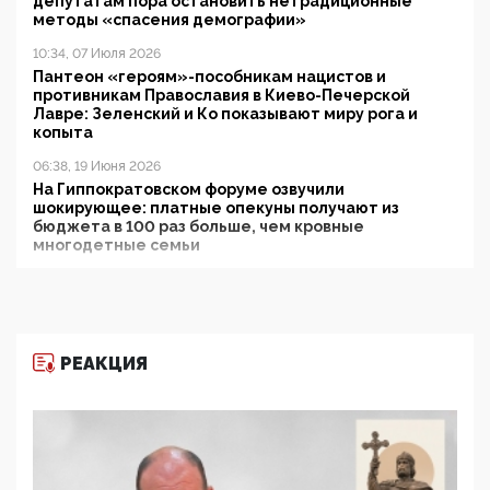
депутатам пора остановить нетрадиционные
методы «спасения демографии»
10:34, 07 Июля 2026
Пантеон «героям»-пособникам нацистов и
противникам Православия в Киево-Печерской
Лавре: Зеленский и Ко показывают миру рога и
копыта
06:38, 19 Июня 2026
На Гиппократовском форуме озвучили
шокирующее: платные опекуны получают из
бюджета в 100 раз больше, чем кровные
многодетные семьи
05:00, 13 Июня 2026
Разбор учебника Обществознания под редакцией
Медведева: суверенитет, традиционные ценности
и немного двоемыслия
РЕАКЦИЯ
11:53, 09 Июня 2026
Прокуратура наконец увидела экстремистскую
деятельность ИИТО ЮНЕСКО в России, но
цифроглобалисты продолжают определять
повестку в образовании
09:43, 01 Июня 2026