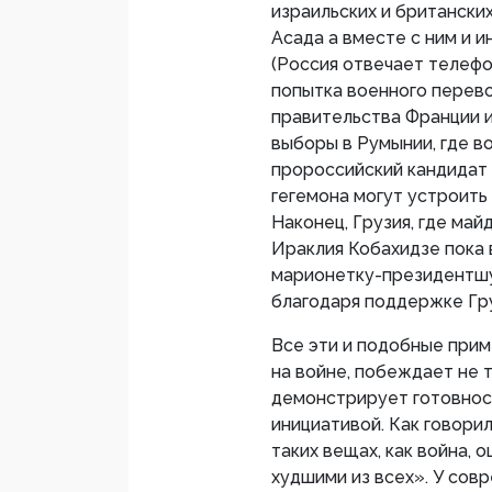
израильских и британск
Асада а вместе с ним и 
(Россия отвечает телефо
попытка военного перев
правительства Франции 
выборы в Румынии, где в
пророссийский кандидат
гегемона могут устроить
Наконец, Грузия, где ма
Ираклия Кобахидзе пока
марионетку-президентшу
благодаря поддержке Гр
Все эти и подобные прим
на войне, побеждает не 
демонстрирует готовност
инициативой. Как говори
таких вещах, как война,
худшими из всех». У совр