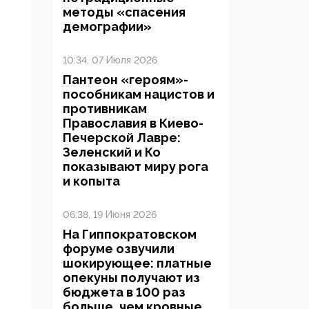
методы «спасения
демографии»
10:34, 07 Июля 2026
Пантеон «героям»-
пособникам нацистов и
противникам
Православия в Киево-
Печерской Лавре:
Зеленский и Ко
показывают миру рога
и копыта
06:38, 19 Июня 2026
На Гиппократовском
форуме озвучили
шокирующее: платные
опекуны получают из
бюджета в 100 раз
больше, чем кровные