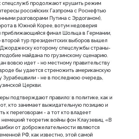
их спецслужб продолжают крушить режим
интересы российских Газпрома с Роснефтью
нными разговорами Путина с Эрдоганом),
орота в Южной Корее, вотум недоверия
и приближающийся финал Шольца в Германии,
о второй тур президентских выборов вышел
 Джорджеску которому спецслужбы страны-
 подобие майдана по грузинскому сценарию.
йдан вовсю идет - но местному правительству
 вроде бы удается стреножить американскую
 Зурабешвили - не в последнюю очередь,
узинской Церкви.
еры подтверждают правило: в политике, как и
тот, кто занимает выжидательную позицию и
ь к переговорам - а тот кто владеет
л немецкий теоретик войны фон Клаузевиц, «В
 ошибки от доброжелательности являются
еменной РФ, как известно, этой самой