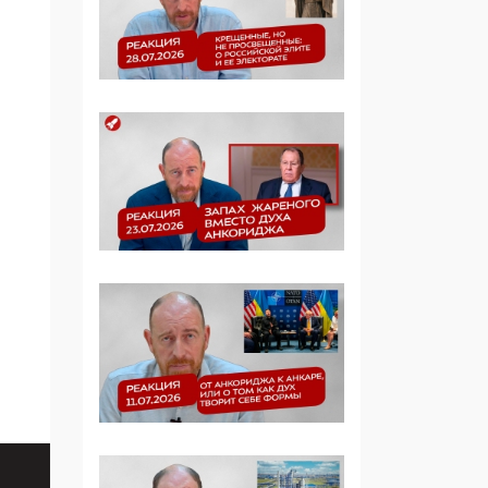
Манифест против
семьи и традиционных
ценностей: «Новые
люди» поднимают
электорат феминисток
на битву с
мужчинами-«бабуинам
и»
05:08, 15 Мая 2026
Эзотерика,
инфоцыганство и
лженаука под ширмой
защиты традиционных
ценностей: кто и с чем
выступал на форуме
«Россия 809. Традиции
будущего»
09:40, 06 Мая 2026