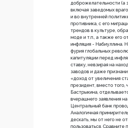
доброжелательности (а з
включая заведомых врагов
и во внутренней политике
противника, с его мигра
трендов в культуре, обра
моде и т.п., а также его
инфляция - Набиуллина. Н
фурия глобальных револю
капитуляции перед инфля
ставку, невзирая на нахо
заводов и даже признан
«доход от увеличения ст
президент, вместо того,
Бастрыкина, отделывает
вчерашнего заявления на
Центральный банк прово
Аналогичная примиритель
дескать, мы от него не о
пользоваться. Сравните 