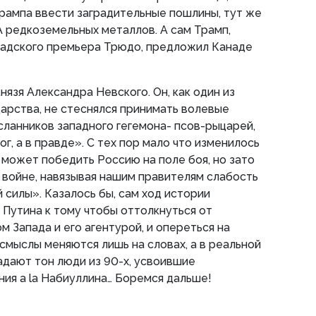
рампа ввести заградительные пошлины, тут же
 редкоземельных металлов. А сам Трамп,
надского премьера Трюдо, предложил Канаде
 князя Александра Невского. Он, как один из
арства, не стеснялся принимать волевые
ланников западного гегемона- псов-рыцарей,
ог, а в правде». С тех пор мало что изменилось
е может победить Россию на поле боя, но зато
войне, навязывая нашим правителям слабость
 силы». Казалось бы, сам ход истории
Путина к тому чтобы оттолкнуться от
ом Запада и его агентурой, и опереться на
 смыслы меняются лишь на словах, а в реальной
дают тон люди из 90-х, усвоившие
ия a la Набиуллина… Боремся дальше!