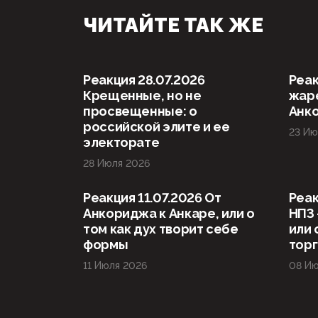
ЧИТАЙТЕ ТАК ЖЕ
Реакция 28.07.2026
Реак
Крещенные, но не
жаре
просвещенные: о
Анк
российской элите и ее
23 Ию
электорате
28 Июля 2026
Реакция 11.07.2026 От
Реак
Анкориджа к Анкаре, или о
НПЗ 
том как дух творит себе
или 
формы
тор
11 Июля 2026
08 Ию