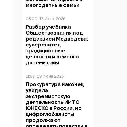
многодетные семьи
05:00, 13 Июня 2026
Разбор учебника
Обществознания под
редакцией Медведева:
суверенитет,
традиционные
ценности и немного
двоемыслия
11:53, 09 Июня 2026
Прокуратура наконец
увидела
экстремистскую
деятельность ИИТО
ЮНЕСКО в России, но
цифроглобалисты
продолжают
определять повестку в