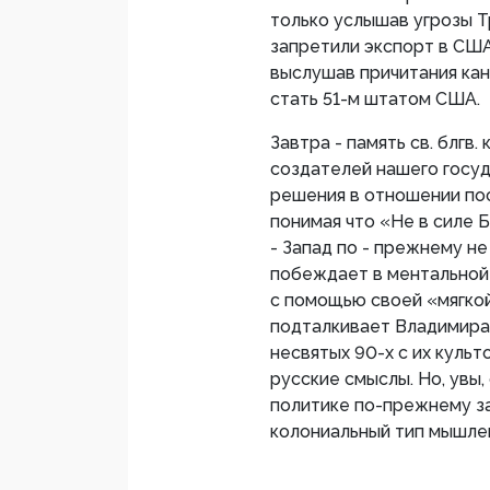
только услышав угрозы Т
запретили экспорт в США
выслушав причитания ка
стать 51-м штатом США.
Завтра - память св. блгв.
создателей нашего госуд
решения в отношении пос
понимая что «Не в силе Б
- Запад по - прежнему н
побеждает в ментальной 
с помощью своей «мягкой
подталкивает Владимира 
несвятых 90-х с их культ
русские смыслы. Но, увы,
политике по-прежнему за
колониальный тип мышлен