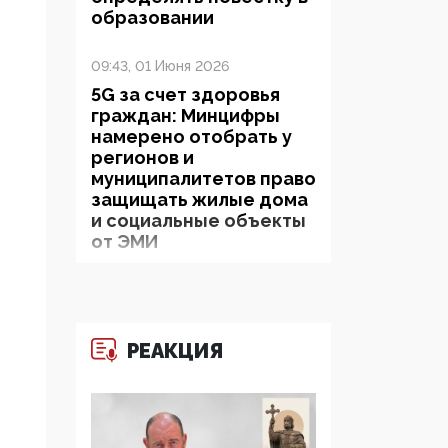
образовании
09:43, 01 Июня 2026
5G за счет здоровья
граждан: Минцифры
намерено отобрать у
регионов и
муниципалитетов право
защищать жилые дома
и социальные объекты
от ЭМИ
05:58, 26 Мая 2026
Роскомнадзор
освободили от борца с
РЕАКЦИЯ
деструктивным и
опасным контентом
07:39, 25 Мая 2026