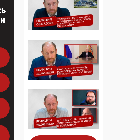
Симулякр патриотизма
и благолепия:
СЬ
профилактика негатива
ТИ
среди молодежи снова
отдана на откуп
«движперам»
03:35, 25 Апреля 2026
120 лет
парламентаризма: как
институт
народовластия
превратился в «чего
изволите» для
Правительства и АП
06:29, 15 Апреля 2026
Социальный фонд
России – пионер
жесткого внедрения