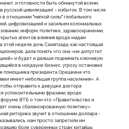
начит, и готовности быть обманутой всеми,
 русской цивилизации) – избыток. В том числе
 в отношении "мягкой силы" глобального
цией, цифровизацией и засильем колониальных
зовании, информ. политике, здравоохранении,
 открытых агентов влияния вроде мадам
а этой неделе дочь Сахипзада, как настоящая
ционеров, дала понять что она «не допустит
цией» и будет и дальше поднимать ключевую
дящийся в нокдауне бизнес, угрозу остановки
ие помощника президента Орешкина что
авки имеет небольшая группа населения». А
 чтобы отправить к девушке доктора
ся успокоительными фразами, вроде
 форуме ВТБ о том что «Правительство и
дят очень сбалансированную политику».
ная риторика звучит в отношении доллара -
тказывались, нам просто запретили им
позицию боле суверенных стран: китайцы,