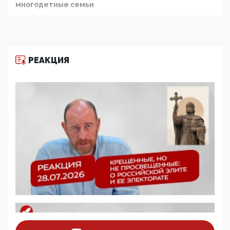
многодетные семьи
05:00, 13 Июня 2026
Разбор учебника Обществознания под редакцией
Медведева: суверенитет, традиционные ценности
и немного двоемыслия
РЕАКЦИЯ
11:53, 09 Июня 2026
Прокуратура наконец увидела экстремистскую
деятельность ИИТО ЮНЕСКО в России, но
цифроглобалисты продолжают определять
повестку в образовании
09:43, 01 Июня 2026
5G за счет здоровья граждан: Минцифры намерено
отобрать у регионов и муниципалитетов право
защищать жилые дома и социальные объекты от
ЭМИ
05:58, 26 Мая 2026
Роскомнадзор освободили от борца с
деструктивным и опасным контентом
07:39, 25 Мая 2026
Манифест против семьи и традиционных
ценностей: «Новые люди» поднимают электорат