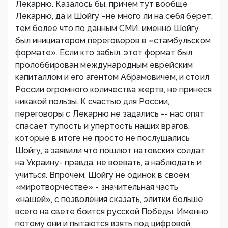
Лекарню. Казалось бы, причем тут вообще
Лекарню, да и Шойгу –не много ли на себя берет,
тем более что по данным СМИ, именно Шойгу
был инициатором переговоров в «стамбульском
формате». Если кто забыл, этот формат был
пролоббирован международным еврейским
капиталлом и его агентом Абрамовичем, и стоил
России огромного количества жертв, не принеся
никакой пользы. К счастью для России,
переговоры с Лекарню не задались -- нас опят
спасает тупость и упертость наших врагов,
которые в итоге не просто не послушались
Шойгу, а заявили что пошлют натовских солдат
на Украину- правда, не воевать, а наблюдать и
учиться. Впрочем, Шойгу не одинок в своем
«миротворчестве» - значительная часть
«нашей», с позволения сказать, элитки больше
всего на свете боится русской Победы. Именно
потому они и пытаются взять под цифровой