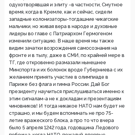
одухотворявшая и элиту –в частности, Смутное
время, когда в Кремле, как и сейчас, сидели
западные колонизаторы-тогдашние чикагские
мальчики, но живая вера в народе и духовные
лидеры во главе с Патриархом Гермогеном
изменили ситуацию. В наше время мы также
видим зачатки возрождения самосознания на
фронте и в тылу, даже в СМИ, по крайней мере в
ТГ, где откровенно размазали нынешнее
Минспорта и их болонок вроде Губерниева с их
желанием принять участие в олимпиаде в
Париже без флага и гимна России. Дай Бог
президенту научиться прислушиваться именно к
этим сигналам-а не к докладам и презентациям
чиновников! И тогда никакое НАТО нам будет не
страшно, и мы будем вспоминать не про 75-
летие вражеского блока, а про то что вчера
было 5 апреля 1242 года, годовщина Ледового
побоища, когда НАТО, пожалуй, впервые