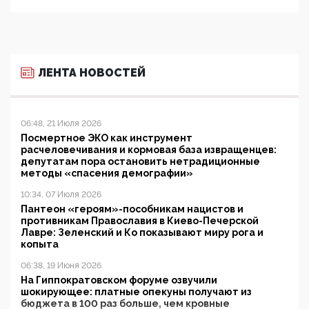
ЛЕНТА НОВОСТЕЙ
06:48, 21 Июля 2026
Посмертное ЭКО как инструмент
расчеловечивания и кормовая база извращенцев:
депутатам пора остановить нетрадиционные
методы «спасения демографии»
10:34, 07 Июля 2026
Пантеон «героям»-пособникам нацистов и
противникам Православия в Киево-Печерской
Лавре: Зеленский и Ко показывают миру рога и
копыта
06:38, 19 Июня 2026
На Гиппократовском форуме озвучили
шокирующее: платные опекуны получают из
бюджета в 100 раз больше, чем кровные