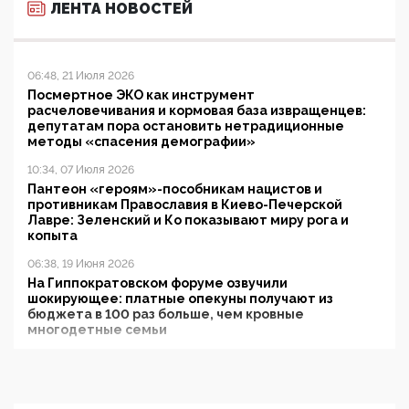
ЛЕНТА НОВОСТЕЙ
06:48, 21 Июля 2026
Посмертное ЭКО как инструмент
расчеловечивания и кормовая база извращенцев:
депутатам пора остановить нетрадиционные
методы «спасения демографии»
10:34, 07 Июля 2026
Пантеон «героям»-пособникам нацистов и
противникам Православия в Киево-Печерской
Лавре: Зеленский и Ко показывают миру рога и
копыта
06:38, 19 Июня 2026
На Гиппократовском форуме озвучили
шокирующее: платные опекуны получают из
бюджета в 100 раз больше, чем кровные
многодетные семьи
05:00, 13 Июня 2026
Разбор учебника Обществознания под редакцией
Медведева: суверенитет, традиционные ценности
и немного двоемыслия