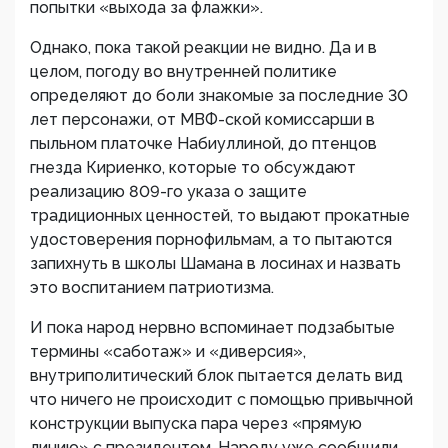
попытки «выхода за флажки».
Однако, пока такой реакции не видно. Да и в
целом, погоду во внутренней политике
определяют до боли знакомые за последние 30
лет персонажи, от МВФ-ской комиссарши в
пыльном платочке Набиуллиной, до птенцов
гнезда Кириенко, которые то обсуждают
реализацию 809-го указа о защите
традиционных ценностей, то выдают прокатные
удостоверения порнофильмам, а то пытаются
запихнуть в школы Шамана в лосинах и назвать
это воспитанием патриотизма.
И пока народ нервно вспоминает подзабытые
термины «саботаж» и «диверсия»,
внутриполитический блок пытается делать вид
что ничего не происходит с помощью привычной
конструкции выпуска пара через «прямую
линию» с президентом. Народу уже сообщили