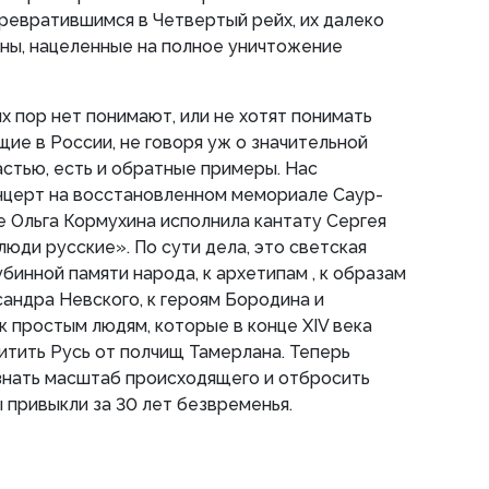
ревратившимся в Четвертый рейх, их далеко
ны, нацеленные на полное уничтожение
х пор нет понимают, или не хотят понимать
ие в России, не говоря уж о значительной
астью, есть и обратные примеры. Нас
нцерт на восстановленном мемориале Саур-
е Ольга Кормухина исполнила кантату Сергея
юди русские». По сути дела, это светская
бинной памяти народа, к архетипам , к образам
сандра Невского, к героям Бородина и
к простым людям, которые в конце XIV века
тить Русь от полчищ Тамерлана. Теперь
знать масштаб происходящего и отбросить
 привыкли за 30 лет безвременья.