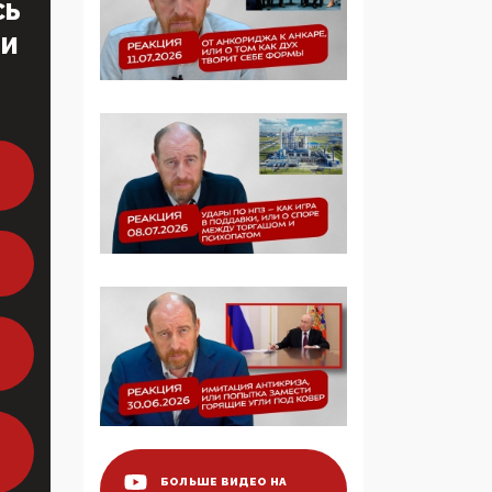
СЬ
Манифест против
семьи и традиционных
ТИ
ценностей: «Новые
люди» поднимают
электорат феминисток
на битву с
мужчинами-«бабуинам
и»
05:08, 15 Мая 2026
Эзотерика,
инфоцыганство и
лженаука под ширмой
защиты традиционных
ценностей: кто и с чем
выступал на форуме
«Россия 809. Традиции
будущего»
09:40, 06 Мая 2026
БОЛЬШЕ ВИДЕО НА