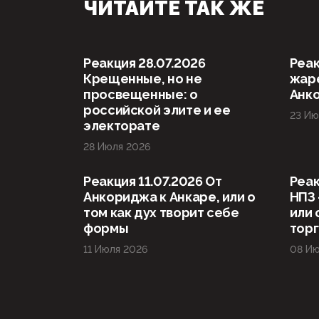
ЧИТАЙТЕ ТАК ЖЕ
Реакция 28.07.2026
Реак
Крещенные, но не
жаре
просвещенные: о
Анк
российской элите и ее
23 Ию
электорате
28 Июля 2026
Реакция 11.07.2026 От
Реак
Анкориджа к Анкаре, или о
НПЗ 
том как дух творит себе
или 
формы
тор
11 Июля 2026
08 Ию