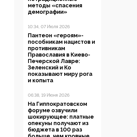
методы «спасения
демографии»
10:34, 07 Июля 2026
Пантеон «героям»-
пособникам нацистов и
противникам
Православия в Киево-
Печерской Лавре:
Зеленский и Ко
показывают миру рога
и копыта
06:38, 19 Июня 2026
На Гиппократовском
форуме озвучили
шокирующее: платные
опекуны получают из
бюджета в 100 раз
больше, чем кровные