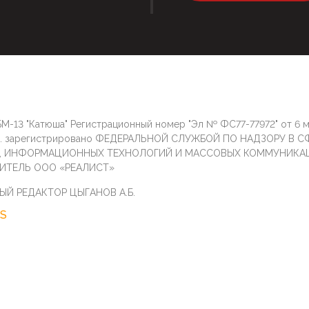
М-13 "Катюша" Регистрационный номер "Эл № ФС77-77972" от 6 
г. зарегистрировано ФЕДЕРАЛЬНОЙ СЛУЖБОЙ ПО НАДЗОРУ В С
И, ИНФОРМАЦИОННЫХ ТЕХНОЛОГИЙ И МАССОВЫХ КОММУНИКА
ИТЕЛЬ ООО «РЕАЛИСТ»
ЫЙ РЕДАКТОР ЦЫГАНОВ А.Б.
S