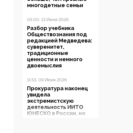
многодетные семьи
05:00, 13 Июня 2026
Разбор учебника
Обществознания под
редакцией Медведева:
суверенитет,
традиционные
ценности и немного
двоемыслия
11:53, 09 Июня 2026
Прокуратура наконец
увидела
экстремистскую
деятельность ИИТО
ЮНЕСКО в России, но
цифроглобалисты
продолжают
определять повестку в