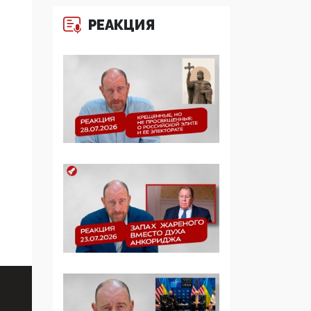
образовании
РЕАКЦИЯ
09:43, 01 Июня 2026
5G за счет здоровья
граждан: Минцифры
намерено отобрать у
регионов и
муниципалитетов право
защищать жилые дома
и социальные объекты
от ЭМИ
05:58, 26 Мая 2026
Роскомнадзор
освободили от борца с
деструктивным и
опасным контентом
07:39, 25 Мая 2026