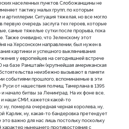
ческих населенных пунктов Слобожанщины не
именяет тактику малых групп, по которым
 и артиллерии. Ситуация тяжелая, но все могло
 в первую очередь заслуга тех героев, которые
ые, самые тяжелые сутки после прорыва, пока
. Также очевидно, что Зеленскому этот
ойня на Херсонском направлении, был нужен в
ания картинки и успешного выклянчивания
ужения у европейцев на сегодняшней встрече
 на базе Рамштайн (крупнейшая американская
 обстоятельства неизбежно вызывают в памяти
ми событиями прошлого, вспоминаемые в эти
е Руси от нашествия полчищ Тамерлана в 1395
 и начало битвы за Ленинград. На их фоне все,
а и наши СМИ, кажется какой-то
 ну, померла очередная черная королева, ну,
ой Карлик, ну, какая-то бандеровка претендует
е это важно для нас лишь постольку поскольку
й характер нынешнего противостояния с