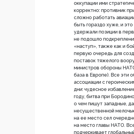
оккупации ими стратеги
корректно: противник пр
сложно работать авиации
быть гораздо хуже, и это
удержали позиции в перв
не подошло подкрепление
«наступ», также как и б
первую очередь для созд
поставок тяжелого воор
министров обороны НАТО
база в Европе). Все эти
ассоциации с героически
дни: чудесное избавлени
году, битва при Бородино
о чем пишут западные, д
несущественной мелочью:
на ее место сел очередн
на место главы НАТО. Вс
подчеркивает глобальны