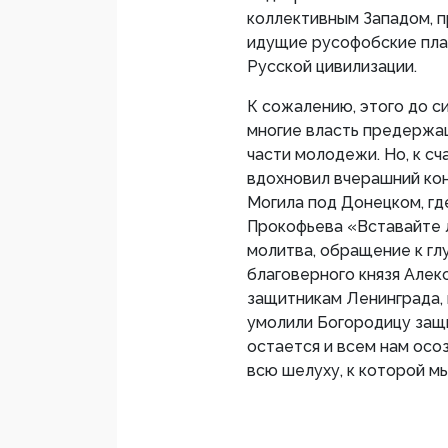
коллективным Западом, п
идущие русофобские пла
Русской цивилизации.
К сожалению, этого до си
многие власть предержащ
части молодежи. Но, к сч
вдохновил вчерашний ко
Могила под Донецком, гд
Прокофьева «Вставайте л
молитва, обращение к глу
благоверного князя Алек
защитникам Ленинграда, 
умолили Богородицу защи
остается и всем нам осо
всю шелуху, к которой мы