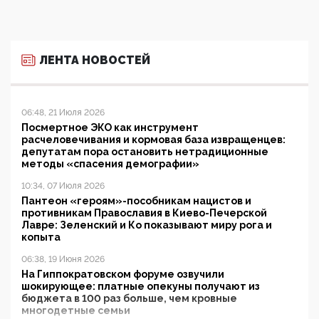
ЛЕНТА НОВОСТЕЙ
06:48, 21 Июля 2026
Посмертное ЭКО как инструмент
расчеловечивания и кормовая база извращенцев:
депутатам пора остановить нетрадиционные
методы «спасения демографии»
10:34, 07 Июля 2026
Пантеон «героям»-пособникам нацистов и
противникам Православия в Киево-Печерской
Лавре: Зеленский и Ко показывают миру рога и
копыта
06:38, 19 Июня 2026
На Гиппократовском форуме озвучили
шокирующее: платные опекуны получают из
бюджета в 100 раз больше, чем кровные
многодетные семьи