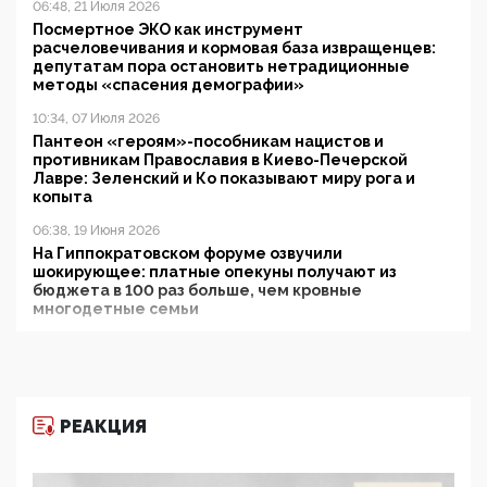
06:48, 21 Июля 2026
Посмертное ЭКО как инструмент
расчеловечивания и кормовая база извращенцев:
депутатам пора остановить нетрадиционные
методы «спасения демографии»
10:34, 07 Июля 2026
Пантеон «героям»-пособникам нацистов и
противникам Православия в Киево-Печерской
Лавре: Зеленский и Ко показывают миру рога и
копыта
06:38, 19 Июня 2026
На Гиппократовском форуме озвучили
шокирующее: платные опекуны получают из
бюджета в 100 раз больше, чем кровные
многодетные семьи
05:00, 13 Июня 2026
Разбор учебника Обществознания под редакцией
Медведева: суверенитет, традиционные ценности
и немного двоемыслия
РЕАКЦИЯ
11:53, 09 Июня 2026
Прокуратура наконец увидела экстремистскую
деятельность ИИТО ЮНЕСКО в России, но