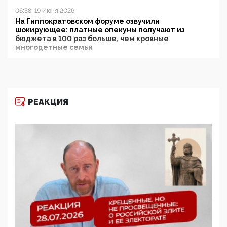
06:38, 19 Июня 2026
На Гиппократовском форуме озвучили
шокирующее: платные опекуны получают из
бюджета в 100 раз больше, чем кровные
многодетные семьи
05:00, 13 Июня 2026
Разбор учебника Обществознания под редакцией
Медведева: суверенитет, традиционные ценности
и немного двоемыслия
РЕАКЦИЯ
11:53, 09 Июня 2026
Прокуратура наконец увидела экстремистскую
деятельность ИИТО ЮНЕСКО в России, но
цифроглобалисты продолжают определять
повестку в образовании
09:43, 01 Июня 2026
5G за счет здоровья граждан: Минцифры намерено
отобрать у регионов и муниципалитетов право
защищать жилые дома и социальные объекты от
ЭМИ
05:58, 26 Мая 2026
Роскомнадзор освободили от борца с