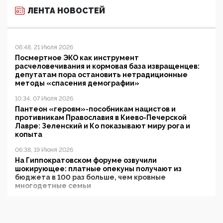
ЛЕНТА НОВОСТЕЙ
06:48, 21 Июля 2026
Посмертное ЭКО как инструмент
расчеловечивания и кормовая база извращенцев:
депутатам пора остановить нетрадиционные
методы «спасения демографии»
10:34, 07 Июля 2026
Пантеон «героям»-пособникам нацистов и
противникам Православия в Киево-Печерской
Лавре: Зеленский и Ко показывают миру рога и
копыта
06:38, 19 Июня 2026
На Гиппократовском форуме озвучили
шокирующее: платные опекуны получают из
бюджета в 100 раз больше, чем кровные
многодетные семьи
05:00, 13 Июня 2026
Разбор учебника Обществознания под редакцией
Медведева: суверенитет, традиционные ценности