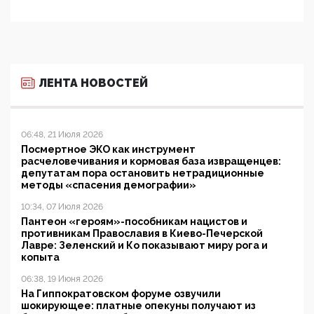
ЛЕНТА НОВОСТЕЙ
06:48, 21 Июля 2026
Посмертное ЭКО как инструмент
расчеловечивания и кормовая база извращенцев:
депутатам пора остановить нетрадиционные
методы «спасения демографии»
10:34, 07 Июля 2026
Пантеон «героям»-пособникам нацистов и
противникам Православия в Киево-Печерской
Лавре: Зеленский и Ко показывают миру рога и
копыта
06:38, 19 Июня 2026
На Гиппократовском форуме озвучили
шокирующее: платные опекуны получают из