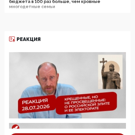
бюджета в 100 раз больше, чем кровные
многодетные семьи
05:00, 13 Июня 2026
Разбор учебника Обществознания под редакцией
Медведева: суверенитет, традиционные ценности
и немного двоемыслия
РЕАКЦИЯ
11:53, 09 Июня 2026
Прокуратура наконец увидела экстремистскую
деятельность ИИТО ЮНЕСКО в России, но
цифроглобалисты продолжают определять
повестку в образовании
09:43, 01 Июня 2026
5G за счет здоровья граждан: Минцифры намерено
отобрать у регионов и муниципалитетов право
защищать жилые дома и социальные объекты от
ЭМИ
05:58, 26 Мая 2026
Роскомнадзор освободили от борца с
деструктивным и опасным контентом
07:39, 25 Мая 2026
Манифест против семьи и традиционных