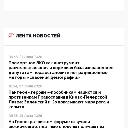
ЛЕНТА НОВОСТЕЙ
06:48, 21 Июля 2026
Посмертное ЭКО как инструмент
расчеловечивания и кормовая база извращенцев:
депутатам пора остановить нетрадиционные
методы «спасения демографии»
10:34, 07 Июля 2026
Пантеон «героям»-пособникам нацистов и
противникам Православия в Киево-Печерской
Лавре: Зеленский и Ко показывают миру рога и
копыта
06:38, 19 Июня 2026
На Гиппократовском форуме озвучили
шокирующее: платные опекуны получают из