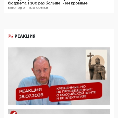
бюджета в 100 раз больше, чем кровные
многодетные семьи
05:00, 13 Июня 2026
Разбор учебника Обществознания под редакцией
Медведева: суверенитет, традиционные ценности
и немного двоемыслия
РЕАКЦИЯ
11:53, 09 Июня 2026
Прокуратура наконец увидела экстремистскую
деятельность ИИТО ЮНЕСКО в России, но
цифроглобалисты продолжают определять
повестку в образовании
09:43, 01 Июня 2026
5G за счет здоровья граждан: Минцифры намерено
отобрать у регионов и муниципалитетов право
защищать жилые дома и социальные объекты от
ЭМИ
05:58, 26 Мая 2026
Роскомнадзор освободили от борца с
деструктивным и опасным контентом
07:39, 25 Мая 2026
Манифест против семьи и традиционных