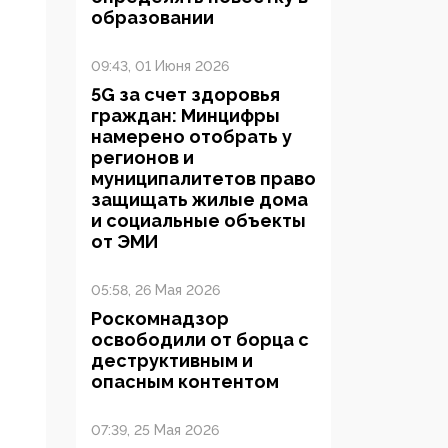
образовании
09:43, 01 Июня 2026
5G за счет здоровья
граждан: Минцифры
намерено отобрать у
регионов и
муниципалитетов право
защищать жилые дома
и социальные объекты
от ЭМИ
05:58, 26 Мая 2026
Роскомнадзор
освободили от борца с
деструктивным и
опасным контентом
07:39, 25 Мая 2026