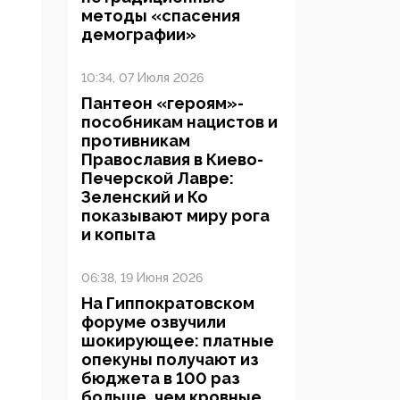
методы «спасения
демографии»
10:34, 07 Июля 2026
Пантеон «героям»-
пособникам нацистов и
противникам
Православия в Киево-
Печерской Лавре:
Зеленский и Ко
показывают миру рога
и копыта
06:38, 19 Июня 2026
На Гиппократовском
форуме озвучили
шокирующее: платные
опекуны получают из
бюджета в 100 раз
больше, чем кровные