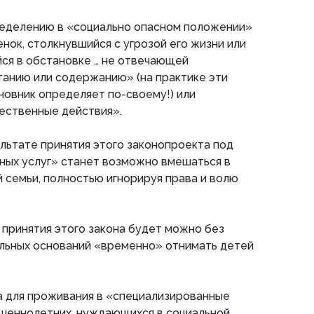
ределению в «социально опасном положении»
нок, столкнувшийся с угрозой его жизни или
ся в обстановке … не отвечающей
танию или содержанию» (на практике эти
овник определяет по-своему!) или
ственные действия».
ультате принятия этого законопроекта под
ных услуг» станет возможно вмешаться в
семьи, полностью игнорируя права и волю
е принятия этого закона будет можно без
альных оснований «временно» отнимать детей
 для проживания в «специализированные
шеннолетних, нуждающихся в социальной