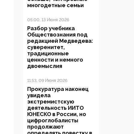
многодетные семьи
05:00, 13 Июня 2026
Разбор учебника
Обществознания под
редакцией Медведева:
суверенитет,
традиционные
ценности и немного
двоемыслия
11:53, 09 Июня 2026
Прокуратура наконец
увидела
экстремистскую
деятельность ИИТО
ЮНЕСКО в России, но
цифроглобалисты
продолжают
определять повестку в