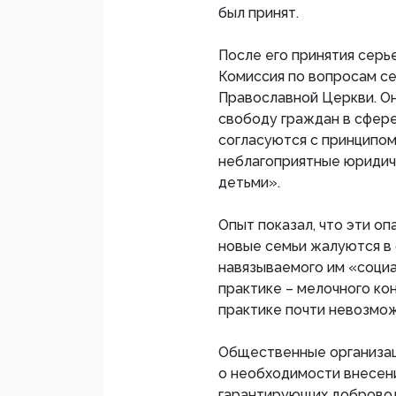
был принят.
После его принятия серь
Комиссия по вопросам се
Православной Церкви. О
свободу граждан в сфере
согласуются с принципом
неблагоприятные юридич
детьми».
Опыт показал, что эти о
новые семьи жалуются в 
навязываемого им «социа
практике – мелочного ко
практике почти невозмож
Общественные организац
о необходимости внесени
гарантирующих доброволь