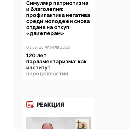
Симулякр патриотизма
и благолепия:
профилактика негатива
среди молодежи снова
отдана на откуп
«движперам»
03:35, 25 Апреля 2026
120 лет
парламентаризма: как
институт
народовластия
превратился в «чего
изволите» для
Правительства и АП
РЕАКЦИЯ
06:29, 15 Апреля 2026
Социальный фонд
России – пионер
жесткого внедрения