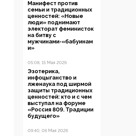
Манифест против
семьи и традиционных
ценностей: «Новые
люди» поднимают
электорат феминисток
на битву с
мужчинами-«бабуинам
и»
05:08, 15 Мая 2026
Эзотерика,
инфоцыганство и
лженаука под ширмой
защиты традиционных
ценностей: кто и с чем
выступал на форуме
«Россия 809. Традиции
будущего»
09:40, 06 Мая 2026