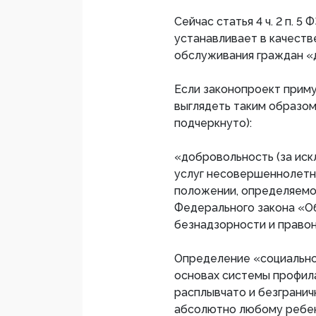
Сейчас статья 4 ч. 2 п. 
устанавливает в качеств
обслуживания граждан «
Если законопроект приму
выглядеть таким образо
подчеркнуто):
«добровольность (за ис
услуг несовершеннолетн
положении, определяемо
Федерального закона «О
безнадзорности и право
Определение «социально 
основах системы профил
расплывчато и безгранич
абсолютно любому ребен