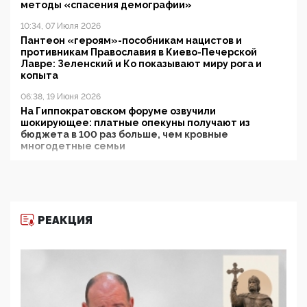
методы «спасения демографии»
10:34, 07 Июля 2026
Пантеон «героям»-пособникам нацистов и
противникам Православия в Киево-Печерской
Лавре: Зеленский и Ко показывают миру рога и
копыта
06:38, 19 Июня 2026
На Гиппократовском форуме озвучили
шокирующее: платные опекуны получают из
бюджета в 100 раз больше, чем кровные
многодетные семьи
05:00, 13 Июня 2026
Разбор учебника Обществознания под редакцией
Медведева: суверенитет, традиционные ценности
и немного двоемыслия
РЕАКЦИЯ
11:53, 09 Июня 2026
Прокуратура наконец увидела экстремистскую
деятельность ИИТО ЮНЕСКО в России, но
цифроглобалисты продолжают определять
повестку в образовании
09:43, 01 Июня 2026