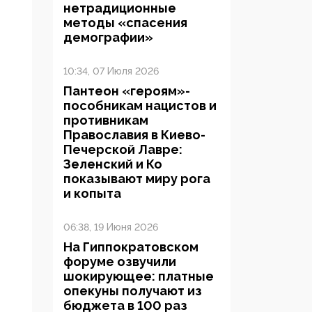
нетрадиционные
методы «спасения
демографии»
10:34, 07 Июля 2026
Пантеон «героям»-
пособникам нацистов и
противникам
Православия в Киево-
Печерской Лавре:
Зеленский и Ко
показывают миру рога
и копыта
06:38, 19 Июня 2026
На Гиппократовском
форуме озвучили
шокирующее: платные
опекуны получают из
бюджета в 100 раз