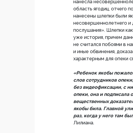
нанесла несовершенноле
область ягодиц, отчего 
нанесены шлепки были як
несовершеннолетнего и 
послушания». Шлепки как
уже история, причем дан
не считался побоями в н
и иные обвинения, доказ
характерным для опеки с
«Ребенок якобы пожалова
слов сотрудников опеки
без видеофиксации, с н
опеки, она и подписала 
вещественных доказател
якобы била. Главной ул
раз, когда у него там бы
Лилиана.