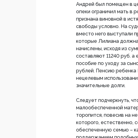
Андрей был помещен в це
опеки ограничил мать в р
признана виновной в истя
свободы условно. На суде
вместо него выступали п
которые Лилиана должна 
начислены, исходя из сум
составляют 11240 руб. 
пособие по уходу за сын
рублей. Пенсию ребенка 
нецелевым использование
значительные долги.
Следует подчеркнуть, чт
малообеспеченной матер
торопится, повесив на н
которого, естественно, 
обеспеченную семью – ка
поддержанием подобных 