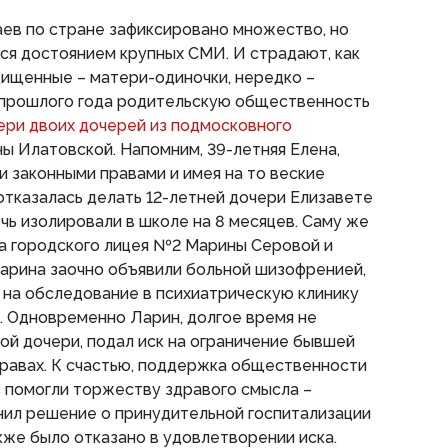
аев по стране зафиксировано множество, но
тся достоянием крупных СМИ. И страдают, как
щищенные – матери-одиночки, нередко –
м прошлого года родительскую общественность
ери двоих дочерей из подмосковного
ы Илатовской. Напомним, 39-летняя Елена,
 законными правами и имея на то веские
отказалась делать 12-летней дочери Елизавете
очь изолировали в школе на 8 месяцев. Саму же
ра городского лицея №2 Марины Серовой и
арина заочно объявили больной шизофренией,
 на обследование в психиатрическую клинику
. Одновременно Ларин, долгое время не
й дочери, подал иск на ограничение бывшей
правах. К счастью, поддержка общественности
 помогли торжеству здравого смысла –
нил решение о принудительной госпитализации
акже было отказано в удовлетворении иска.