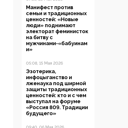
Манифест против
семьи и традиционных
ценностей: «Новые
люди» поднимают
электорат феминисток
на битву с
мужчинами-«бабуинам
и»
05:08, 15 Мая 2026
Эзотерика,
инфоцыганство и
лженаука под ширмой
защиты традиционных
ценностей: кто и с чем
выступал на форуме
«Россия 809. Традиции
будущего»
09:40, 06 Мая 2026