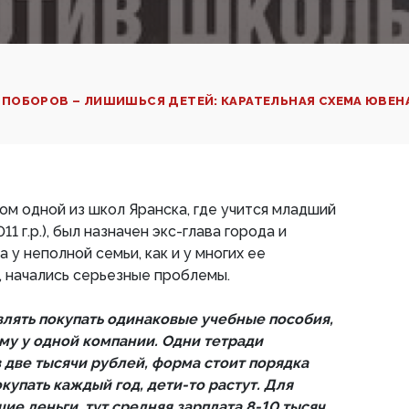
ПОБОРОВ – ЛИШИШЬСЯ ДЕТЕЙ: КАРАТЕЛЬНАЯ СХЕМА ЮВЕ
ом одной из школ Яранска, где учится младший
1 г.р.), был назначен экс-глава города и
а у неполной семьи, как и у многих ее
 начались серьезные проблемы.
влять покупать одинаковые учебные пособия,
му у одной компании. Одни тетради
в две тысячи рублей, форма стоит порядка
окупать каждый год, дети-то растут. Для
ие деньги, тут средняя зарплата 8-10 тысяч.