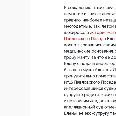
К сожалению, таких случ
немногие из них становя
правило, наиболее неза
многодетные. Так, лето
шокировала
история мат
Павловского Посада
Елен
воспользовавшись своими
медицинские основания, 
пробу манту, за что ее д
Елену с подачи директо
бывшего мужа Алексея Л
принудительно поместив
№15 Павловского Посада
интересовавшийся судьбо
супруги в родительских 
и независимых адвокатов
апелляционный суд отме
Елены, ее экс-супругу т