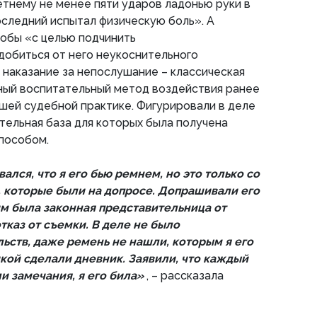
тнему не менее пяти ударов ладонью руки в
последний испытал физическую боль». А
обы «с целью подчинить
добиться от него неукоснительного
 наказание за непослушание – классическая
ный воспитательный метод воздействия ранее
ашей судебной практике. Фигурировали в деле
ательная база для которых была получена
пособом.
лся, что я его бью ремнем, но это только со
, которые были на допросе. Допрашивали его
им была законная представительница от
отказ от съемки. В деле не было
ьств, даже ремень не нашли, которым я его
икой сделали дневник. Заявили, что каждый
ли замечания, я его била»
, – рассказала