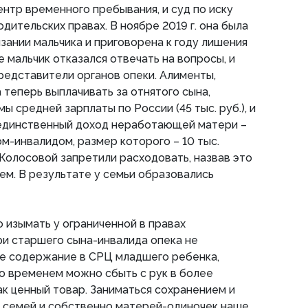
нтр временного пребывания, и суд по иску
одительских правах. В ноябре 2019 г. она была
зании мальчика и приговорена к году лишения
 мальчик отказался отвечать на вопросы, и
редставители органов опеки. Алименты,
теперь выплачивать за отнятого сына,
мы средней зарплаты по России (45 тыс. руб.), и
а единственный доход неработающей матери –
ом-инвалидом, размер которого – 10 тыс.
Колосовой запретили расходовать, назвав это
м. В результате у семьи образовались
о изымать у ограниченной в правах
и старшего сына-инвалида опека не
ее содержание в СРЦ младшего ребенка,
со временем можно сбыть с рук в более
к ценный товар. Заниматься сохранением и
семей и собственно матерей-одиночек наше