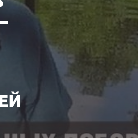
В
–
ЕЙ