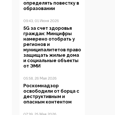
определять повестку в
образовании
09:43, 01 Июня 2026
5G за счет здоровья
граждан: Минцифры
намерено отобрать у
регионов и
муниципалитетов право
защищать жилые дома
и социальные объекты
от ЭМИ
05:58, 26 Мая 2026
Роскомнадзор
освободили от борца с
деструктивным и
опасным контентом
07:39, 25 Мая 2026