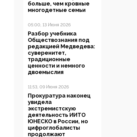
больше, чем кровные
многодетные семьи
05:00, 13 Июня 2026
Разбор учебника
Обществознания под
редакцией Медведева:
суверенитет,
традиционные
ценности и немного
двоемыслия
11:53, 09 Июня 2026
Прокуратура наконец
увидела
экстремистскую
деятельность ИИТО
ЮНЕСКО в России, но
цифроглобалисты
продолжают