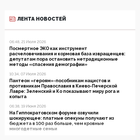
ЛЕНТА НОВОСТЕЙ
06:48, 21 Июля 2026
Посмертное ЭКО как инструмент
расчеловечивания и кормовая база извращенцев:
депутатам пора остановить нетрадиционные
методы «спасения демографии»
10:34, 07 Июля 2026
Пантеон «героям»-пособникам нацистов и
противникам Православия в Киево-Печерской
Лавре: Зеленский и Ко показывают миру рога и
копыта
06:38, 19 Июня 2026
На Гиппократовском форуме озвучили
шокирующее: платные опекуны получают из
бюджета в 100 раз больше, чем кровные
многодетные семьи
05:00, 13 Июня 2026