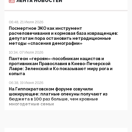
ЛЕНТА НОВОСТЕЙ
06:48, 21 Июля 2026
Посмертное ЭКО как инструмент
расчеловечивания и кормовая база извращенцев:
депутатам пора остановить нетрадиционные
методы «спасения демографии»
10:34, 07 Июля 2026
Пантеон «героям»-пособникам нацистов и
противникам Православия в Киево-Печерской
Лавре: Зеленский и Ко показывают миру рога и
копыта
06:38, 19 Июня 2026
На Гиппократовском форуме озвучили
шокирующее: платные опекуны получают из
бюджета в 100 раз больше, чем кровные
многодетные семьи
05:00, 13 Июня 2026
Разбор учебника Обществознания под редакцией
Медведева: суверенитет, традиционные ценности
и немного двоемыслия