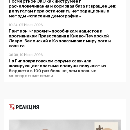
Посмертное ЭКО как инструмент
расчеловечивания и кормовая база извращенцев:
депутатам пора остановить нетрадиционные
методы «спасения демографии»
10:34, 07 Июля 2026
Пантеон «героям»-пособникам нацистов и
противникам Православия в Киево-Печерской
Лавре: Зеленский и Ко показывают миру рога и
копыта
06:38, 19 Июня 2026
На Гиппократовском форуме озвучили
шокирующее: платные опекуны получают из
бюджета в 100 раз больше, чем кровные
многодетные семьи
05:00, 13 Июня 2026
Разбор учебника Обществознания под редакцией
Медведева: суверенитет, традиционные ценности
и немного двоемыслия
РЕАКЦИЯ
11:53, 09 Июня 2026
Прокуратура наконец увидела экстремистскую
деятельность ИИТО ЮНЕСКО в России, но
цифроглобалисты продолжают определять