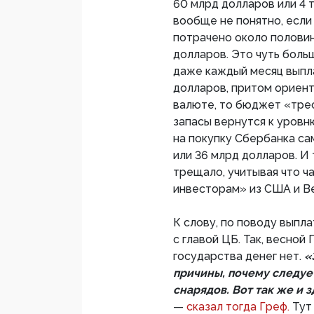
60 млрд долларов или 4 т
вообще не понятно, если
потрачено около половин
долларов. Это чуть больш
даже каждый месяц выпла
долларов, притом ориент
валюте, то бюджет «трес
запасы вернутся к уровню
на покупку Сбербанка са
или 36 млрд долларов. И 
трещало, учитывая что ч
инвесторам» из США и Ве
К слову, по поводу выпла
с главой ЦБ. Так, весной
государства денег нет.
«
причины, почему следует
снарядов. Вот так же и з
—
сказал тогда Греф.
Тут