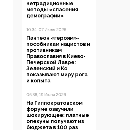
нетрадиционные
методы «спасения
демографии»
10:34, 07 Июля 2026
Пантеон «героям»-
пособникам нацистов и
противникам
Православия в Киево-
Печерской Лавре:
Зеленский и Ко
показывают миру рога
и копыта
06:38, 19 Июня 2026
На Гиппократовском
форуме озвучили
шокирующее: платные
опекуны получают из
бюджета в 100 раз