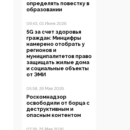
определять повестку в
образовании
09:43, 01 Июня 2026
5G за счет здоровья
граждан: Минцифры
намерено отобрать у
регионов и
муниципалитетов право
защищать жилые дома
и социальные объекты
от ЭМИ
05:58, 26 Мая 2026
Роскомнадзор
освободили от борца с
деструктивным и
опасным контентом
07:39, 25 Мая 2026