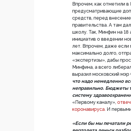
Впрочем, как отметили в
предусматривающие доп
средств, перед внесение
правительства. А там да
школу. Так, Минфин на 18 
инициатив о введении но
лет. Впрочем, даже если 
максимально долго, отпр
«экспертизы», дабы прос
Минфина, а всего либера
выразил московский мэр
что надо немедленно вс
неправильно. Бюджеты т
систему здравоохранени
«Первому каналу»,
отвеч
коронавируса.
И первыми
«Если бы мы печатали р
вертолета деньги разбр