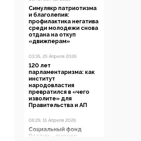
Симулякр патриотизма
и благолепия:
профилактика негатива
среди молодежи снова
отдана на откуп
«движперам»
03:35, 25 Апреля 2026
120 лет
парламентаризма: как
институт
народовластия
превратился в «чего
изволите» для
Правительства и АП
06:29, 15 Апреля 2026
Социальный фонд
России – пионер