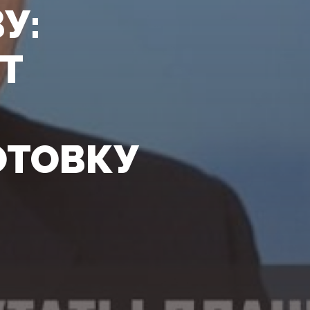
У:
Т
ОТОВКУ