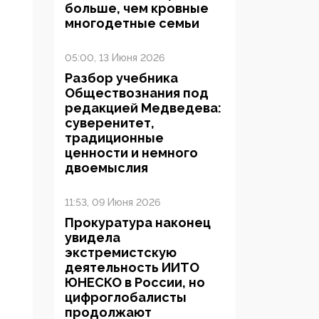
больше, чем кровные
многодетные семьи
05:00, 13 Июня 2026
Разбор учебника
Обществознания под
редакцией Медведева:
суверенитет,
традиционные
ценности и немного
двоемыслия
11:53, 09 Июня 2026
Прокуратура наконец
увидела
экстремистскую
деятельность ИИТО
ЮНЕСКО в России, но
цифроглобалисты
продолжают