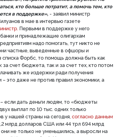
ться, кто больше потратит, а помочь тем, кто
ется в поддержке»,
- заявил министр
илуанов в мае в интервью газете
министр.
Первыми в поддержке у него
 банки и принадлежащие олигархам
предприятиям надо помогать, тут никто не
 они частные, выведенные в офшоры и
 списка Форбс, то помощь должна быть как
 за счет бюджета, так и за счет тех, кто потом
плачивать же издержки ради получения
 – это даже не против правил экономики, а
 – если дать деньги людям, то «бюджеты
 двух выплат по 10 тыс. одних только
 у нашей страны на сегодня,
согласно данным
0,2 млрд долларов США или 44 трл 694 млрд
д они не только не уменьшились, а выросли на