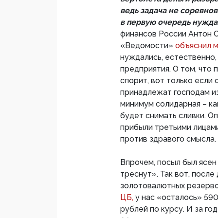
ведь задача не соревнова
в первую очередь нужда
финансов России Антон С
«Ведомости»
объяснил 
нуждались, естественно,
предприятия. О том, что 
спорит, вот только если
принадлежат господам из
минимум солидарная – как
будет снимать сливки. О
прибыли третьими лицами
против здравого смысла.
Впрочем, посыл был ясен
треснут». Так вот, после
золотовалютных резервов
ЦБ,
у нас «осталось» 59
рублей по курсу. И за го