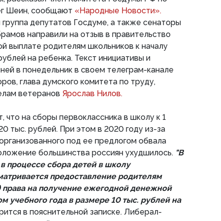
ег Шеин, сообщают
«Народные Новости».
группа депутатов Госдуме, а также сенаторы
рамов направили на отзыв в правительство
й выплате родителям школьников к началу
 рублей на ребенка. Текст инициативы и
 ней в понедельник в своем телеграм-канале
ров, глава думского комитета по труду,
делам ветеранов
Ярослав Нилов.
 что на сборы первоклассника в школу к 1
0 тыс. рублей. При этом в 2020 году из-за
организованного под ее предлогом обвала
оложение большинства россиян ухудшилось.
"В
в процессе сбора детей в школу
матривается предоставление родителям
) права на получение ежегодной денежной
ом учебного года в размере 10 тыс. рублей на
рится в пояснительной записке. Либерал-