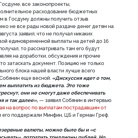
 Госдуме, все законопроекты,
олнительное расходование бюджетных
м в Госдуму должны получить отзыв
леко не все рады новой раздаче денег детям на
августа заявил, что не получал никаких
вой единовременной выплаты на детей до 16
получал, то рассматривать там его будут
авляя на доработки, обсуждения и прочие
то затаскать документ. Позицию не только
льного блока нашей власти лучше всего
 Собянин еще весной.
«Дискуссия идет о том,
ем выплатить из бюджета. Это тоже
реснут, они не смогут даже обеспечивать
я и так далее»,
— заявил Собянин в интервью
ая на вопрос по выплатам пострадавшим от
 его поддержали Минфин, ЦБ и Герман Греф.
езервные валюты, можно было бы и «с
асывать», потратить триллионы рублей. Но