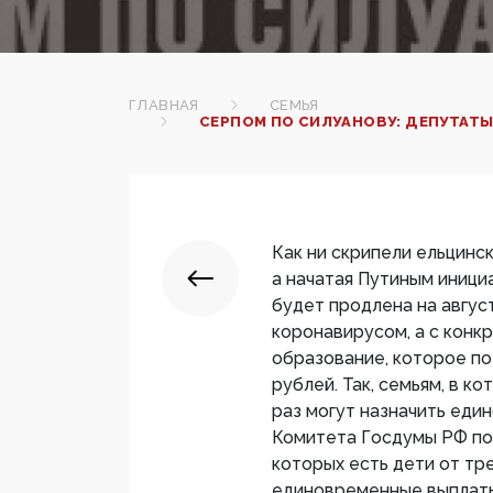
ГЛАВНАЯ
СЕМЬЯ
СЕРПОМ ПО СИЛУАНОВУ: ДЕПУТАТ
Как ни скрипели ельцинс
а начатая Путиным инициа
будет продлена на август
коронавирусом, а с конк
образование, которое по
рублей. Так, семьям, в ко
раз могут назначить еди
Комитета Госдумы РФ по 
которых есть дети от тре
единовременные выплаты