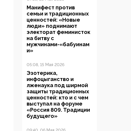
Манифест против
семьи и традиционных
ценностей: «Новые
люди» поднимают
электорат феминисток
на битву с
мужчинами-«бабуинам
и»
05:08, 15 Мая 2026
Эзотерика,
инфоцыганство и
лженаука под ширмой
защиты традиционных
ценностей: кто и с чем
выступал на форуме
«Россия 809. Традиции
будущего»
09:40, 06 Мая 2026