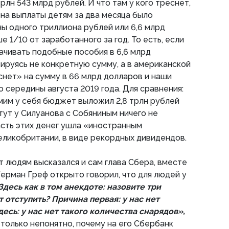
рлн 543 млрд рублей. И что там у кого треснет,
 на выплаты детям за два месяца было
ы одного триллиона рублей или 6,6 млрд
е 1/10 от заработанного за год. То есть, если
чивать подобные пособия в 6,6 млрд
ируясь не конкретную сумму, а в американской
нет» на сумму в 66 млрд долларов и наши
 середины августа 2019 года. Для сравнения:
мим у себя бюджет выложил 2,8 трлн рублей
тут у Силуанова с Собяниным ничего не
асть этих денег ушла «иностранным
ликобритании, в виде рекордных дивидендов.
т людям высказался и сам глава Сбера, вместе
 Герман Греф открыто говорил, что для людей у
Здесь как в том анекдоте: назовите три
 отступить? Причина первая: у нас нет
десь: у нас нет такого количества снарядов»,
 только непонятно, почему на его Сбербанк