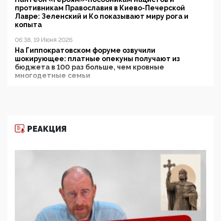
противникам Православия в Киево-Печерской
Лавре: Зеленский и Ко показывают миру рога и
копыта
06:38, 19 Июня 2026
На Гиппократовском форуме озвучили
шокирующее: платные опекуны получают из
бюджета в 100 раз больше, чем кровные
многодетные семьи
05:00, 13 Июня 2026
Разбор учебника Обществознания под редакцией
Медведева: суверенитет, традиционные ценности
и немного двоемыслия
РЕАКЦИЯ
11:53, 09 Июня 2026
Прокуратура наконец увидела экстремистскую
деятельность ИИТО ЮНЕСКО в России, но
цифроглобалисты продолжают определять
повестку в образовании
09:43, 01 Июня 2026
5G за счет здоровья граждан: Минцифры намерено
отобрать у регионов и муниципалитетов право
защищать жилые дома и социальные объекты от
ЭМИ