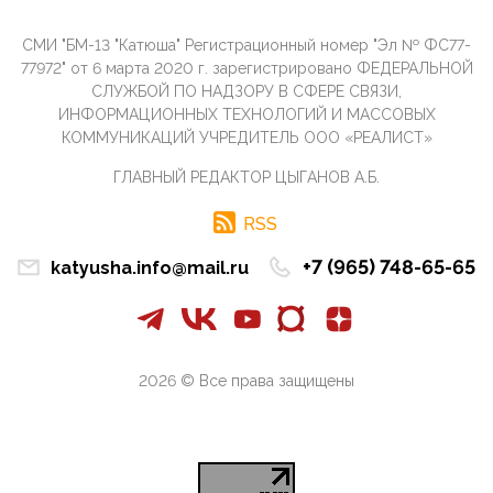
07:11, 10 Апреля 2026
СМИ "БМ-13 "Катюша" Регистрационный номер "Эл № ФС77-
Те, кто стоят за массовым завозом в Россию
инокультурных мигрантов, в общем-то понимают,
77972" от 6 марта 2020 г. зарегистрировано ФЕДЕРАЛЬНОЙ
что делают ...
СЛУЖБОЙ ПО НАДЗОРУ В СФЕРЕ СВЯЗИ,
ИНФОРМАЦИОННЫХ ТЕХНОЛОГИЙ И МАССОВЫХ
09:34, 09 Апреля 2026
КОММУНИКАЦИЙ УЧРЕДИТЕЛЬ ООО «РЕАЛИСТ»
Благодаря знакомым, стали известны подробности
истории с белгородскими "Орланами",которые
ГЛАВНЫЙ РЕДАКТОР ЦЫГАНОВ А.Б.
сбили свыш...
09:01, 09 Апреля 2026
RSS
Снова о главном на фронте. Противник вновь
захватил "малое небо" на украинском ТВД.
+7 (965) 748-65-65
katyusha.info@mail.ru
Противник расшир...
08:05, 09 Апреля 2026
В Национальной системе платежных карт (НСПК)
заботливо уточниили, что ИНН при переводах по
СБП не ну...
2026 © Все права защищены
06:01, 09 Апреля 2026
А пока армия нашей многонациональной страны
продолжает сражаться с Украиной, где людей
убивают за ру...