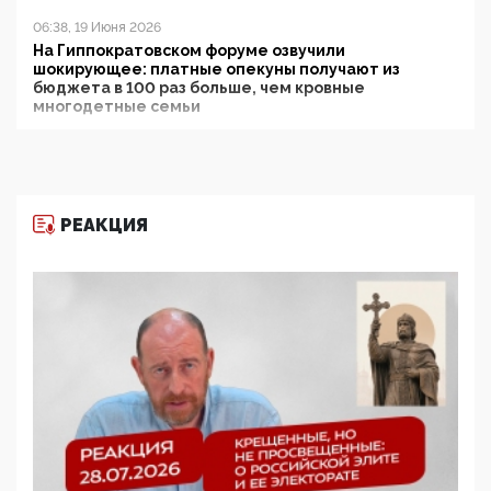
06:38, 19 Июня 2026
На Гиппократовском форуме озвучили
шокирующее: платные опекуны получают из
бюджета в 100 раз больше, чем кровные
многодетные семьи
05:00, 13 Июня 2026
Разбор учебника Обществознания под редакцией
Медведева: суверенитет, традиционные ценности
и немного двоемыслия
РЕАКЦИЯ
11:53, 09 Июня 2026
Прокуратура наконец увидела экстремистскую
деятельность ИИТО ЮНЕСКО в России, но
цифроглобалисты продолжают определять
повестку в образовании
09:43, 01 Июня 2026
5G за счет здоровья граждан: Минцифры намерено
отобрать у регионов и муниципалитетов право
защищать жилые дома и социальные объекты от
ЭМИ
05:58, 26 Мая 2026
Роскомнадзор освободили от борца с