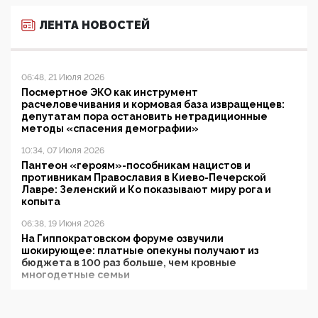
ЛЕНТА НОВОСТЕЙ
06:48, 21 Июля 2026
Посмертное ЭКО как инструмент
расчеловечивания и кормовая база извращенцев:
депутатам пора остановить нетрадиционные
методы «спасения демографии»
10:34, 07 Июля 2026
Пантеон «героям»-пособникам нацистов и
противникам Православия в Киево-Печерской
Лавре: Зеленский и Ко показывают миру рога и
копыта
06:38, 19 Июня 2026
На Гиппократовском форуме озвучили
шокирующее: платные опекуны получают из
бюджета в 100 раз больше, чем кровные
многодетные семьи
05:00, 13 Июня 2026
Разбор учебника Обществознания под редакцией