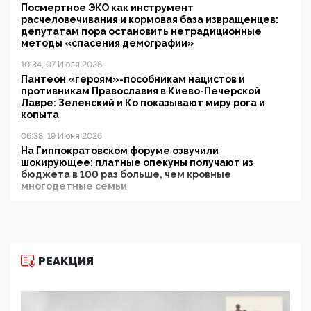
Посмертное ЭКО как инструмент
расчеловечивания и кормовая база извращенцев:
депутатам пора остановить нетрадиционные
методы «спасения демографии»
10:34, 07 Июля 2026
Пантеон «героям»-пособникам нацистов и
противникам Православия в Киево-Печерской
Лавре: Зеленский и Ко показывают миру рога и
копыта
06:38, 19 Июня 2026
На Гиппократовском форуме озвучили
шокирующее: платные опекуны получают из
бюджета в 100 раз больше, чем кровные
многодетные семьи
05:00, 13 Июня 2026
Разбор учебника Обществознания под редакцией
Медведева: суверенитет, традиционные ценности
и немного двоемыслия
РЕАКЦИЯ
11:53, 09 Июня 2026
Прокуратура наконец увидела экстремистскую
деятельность ИИТО ЮНЕСКО в России, но
цифроглобалисты продолжают определять