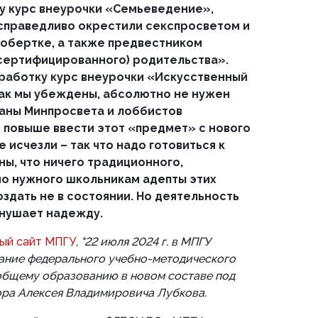
у курс внеурочки «Семьеведение»,
справедливо окрестили секспросветом и
обертке, а также предвестником
сертифицированного) родительства».
работку курс внеурочки «Искусственный
как мы убеждены, абсолютно не нужен
аны Минпросвета и лоббистов
повыше ввести этот «предмет» с нового
е исчезли – так что надо готовиться к
ны, что ничего традиционного,
о нужного школьникам адепты этих
здать не в состоянии. Но деятельность
внушает надежду.
ый сайт МПГУ
,
"22 июля 2024 г. в МПГУ
ание федерального учебно-методического
общему образованию в новом составе под
ора Алексея Владимировича Лубкова.