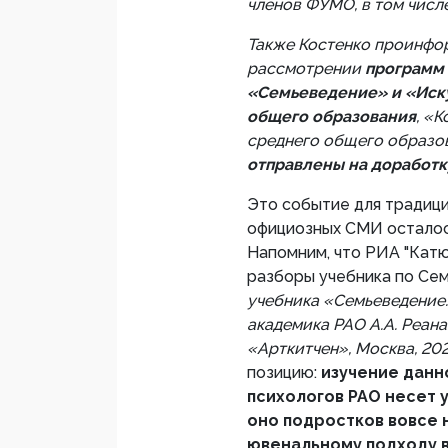
членов ФУМО, в том числе
Также Костенко проинфо
рассмотрении
программ 
«Семьеведение» и «Иск
общего образования
, «
среднего общего образо
отправлены на доработк
Это событие для традиц
официозных СМИ осталос
Напомним, что РИА "Кат
разборы учебника по Се
учебника «Семьеведение.
академика РАО А.А. Реана
«Арткитчен», Москва, 202
позицию:
изучение данн
психологов РАО несет у
оно подростков вовсе 
ювенальному подходу в 