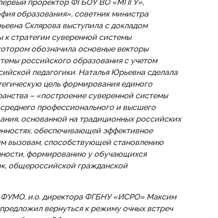
первый проректор ФГБОУ ВО «МПГУ»,
ия образования», советник министра
ьевна Склярова выступила с докладом
 к стратегии суверенной системы
котором обозначила основные векторы
темы российского образования с учетом
ийской педагогики. Наталья Юрьевна сделала
тегическую цель формирования единого
ранства – «построение суверенной системы
 среднего профессионального и высшего
ания, основанной на традиционных российских
енностях, обеспечивающей эффективное
м вызовам, способствующей становлению
чности, формированию у обучающихся
ок, общероссийской гражданской
 ФУМО, и.о. директора ФГБНУ «ИСРО» Максим
предложил вернуться к режиму очных встреч