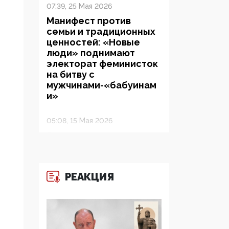
07:39, 25 Мая 2026
Манифест против
семьи и традиционных
ценностей: «Новые
люди» поднимают
электорат феминисток
на битву с
мужчинами-«бабуинам
и»
05:08, 15 Мая 2026
Эзотерика,
инфоцыганство и
лженаука под ширмой
защиты традиционных
РЕАКЦИЯ
ценностей: кто и с чем
выступал на форуме
«Россия 809. Традиции
будущего»