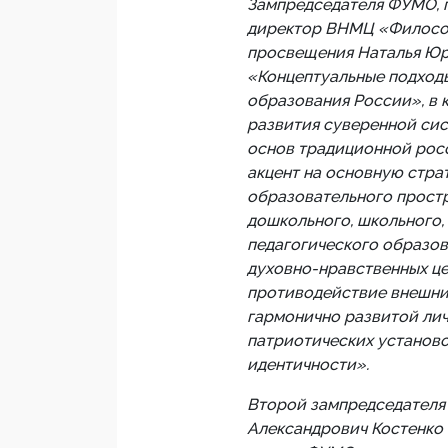
Зампредседателя ФУМО, 
директор ВНМЦ «Философ
просвещения Наталья Юр
«Концептуальные подходы
образования России», в 
развития суверенной сис
основ традиционной росс
акцент на основную стра
образовательного прост
дошкольного, школьного,
педагогического образов
духовно-нравственных ц
противодействие внешни
гармонично развитой ли
патриотических установ
идентичности».
Второй зампредседателя
Александрович Костенко 