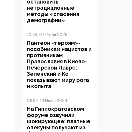
остановить
нетрадиционные
методы «спасения
демографии»
10:34, 07 Июля 2026
Пантеон «героям»-
пособникам нацистов и
противникам
Православия в Киево-
Печерской Лавре:
Зеленский и Ко
показывают миру рога
и копыта
06:38, 19 Июня 2026
На Гиппократовском
форуме озвучили
шокирующее: платные
опекуны получают из