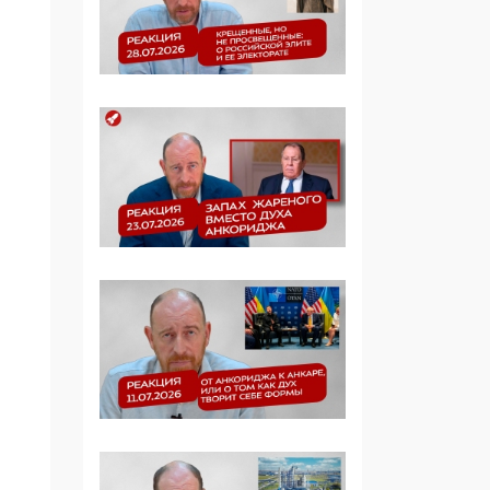
09:40, 06 Мая 2026
Симулякр патриотизма
и благолепия:
профилактика негатива
среди молодежи снова
отдана на откуп
«движперам»
03:35, 25 Апреля 2026
120 лет
парламентаризма: как
институт
народовластия
превратился в «чего
изволите» для
Правительства и АП
06:29, 15 Апреля 2026
Социальный фонд
России – пионер