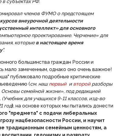
 в субъектах РФ.
рмировал членов ФУМО о предстоящем
курсов внеурочной деятельности
усственный интеллект» для основного
Компьютерное проектирование. Черчение» для
вания, которые
в настоящее время
у
".
ионного большинства граждан России и
ь мало замеченным, однако оно очень важное!
юша" публиковало подробные критические
мьеведению (
см. наш
первый
и
второй
разборы
 Основы семейной жизни», под редакцией
. (Учебник для учащихся 9-11 классов, изд-во
1 год
)
, на основе которых мы пытались донести
ого "предмета" с подачи либеральных
грозу нацбезопасности России, и научит
не традиционным семейным ценностям, а
воспитании, гедонизму и разврату,