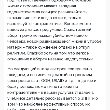
под «ответственным подходом» к половой
жизни откровенно маячит западная
гедонистическая позиция: развлекайтесь
сколько влезет и когда хотите, только
используйте контрацептивы. Вон как много
видов их для вас придумали… Сознательный
аборт прямо не назван убийством нового
человека, новой развивающейся жизни в утробе
матери – такое суждение отдано на откуп
религиям. Спасибо хоть на том, что легкое
отношение к аборту названо недопустимым.
Но следующий вывод авторов совершенно
ожидаем, и он типичен для любых программ
секспросвета от ООН, USAID и т.д. – к детям и
браку вы пока может и не готовы, но
контрацептивы – к вашим услугам. И далее в
учебнике детально рассказывается о ЗППП и о
том, что наиболее эффективный способ их