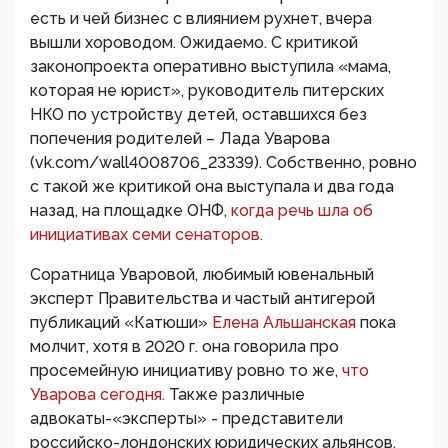
есть и чей бизнес с влиянием рухнет, вчера
вышли хороводом. Ожидаемо. С критикой
законопроекта оперативно выступила «мама,
которая не юрист», руководитель питерских
НКО по устройству детей, оставшихся без
попечения родителей – Лада Уварова
(vk.com/wall4008706_23339). Собственно, ровно
с такой же критикой она выступала и два года
назад, на площадке ОНФ,
когда речь шла об
инициативах семи сенаторов.
Соратница Уваровой, любимый ювенальный
эксперт Правительства и частый антигерой
публикаций «Катюши»
Елена Альшанская
пока
молчит, хотя в 2020 г. она говорила про
просемейную инициативу ровно то же,
что
Уварова сегодня.
Также различные
адвокаты-«эксперты» - представители
российско-лондонских юридических альянсов,