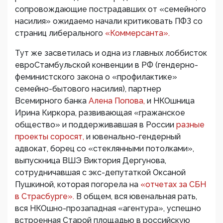
сопровождающие пострадавших от «семейного
насилия» ожидаемо начали критиковать ПФЗ со
страниц либерального
«Коммерсанта».
Тут же засветилась и одна из главных лоббисток
евроСтамбульской конвенции в РФ (гендерно-
феминистского закона о «профилактике»
семейно-бытового насилия), партнер
Всемирного банка
Алена Попова,
и НКОшница
Ирина Киркора, развивающая «гражанское
общество» и поддерживавшая в России
разные
проекты соросят,
и ювенально-гендерный
адвокат, борец со «стеклянными потолками»,
выпускница ВШЭ Виктория Дергунова,
сотрудничавшая с экс-депутаткой Оксаной
Пушкиной, которая погорела на
«отчетах за СБН
в Страсбурге».
В общем, вся ювенальная рать,
вся НКОшно-прозападная «агентура», успешно
встроенная Старой площадью в российскую