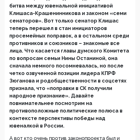
битва между ювенальной инициативой
Клишаса-Крашенинникова и законом «семи
сенаторов». Вот только сенатор Клишас
теперь перешел в стан инициаторов
просемейных поправок, а в остальном среди
противников и союзников – знакомые все
лица. Что касается главы думского Комитета
по вопросам семьи Нины Останиной, она
сначала немного посомневалась, но после
четко озвученной позиции лидера КПРФ
Зюганова и родобщественности в соцсетях
признала, что «поправки в СК получили
народное признание». Давайте
повнимательнее посмотрим на
противоположные политические полюса в
контексте перспективы победы над
ювеналкой в России.
А вот кто очень против законопроекта был и