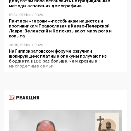
депутатам пора остановить нетрадиционные
методы «спасения демографии»
10:34, 07 Июля 2026
Пантеон «героям»-пособникам нацистов и
противникам Православия в Киево-Печерской
Лавре: Зеленский и Ко показывают миру рога и
копыта
06:38, 19 Июня 2026
На Гиппократовском форуме озвучили
шокирующее: платные опекуны получают из
бюджета в 100 раз больше, чем кровные
многодетные семьи
05:00, 13 Июня 2026
Разбор учебника Обществознания под редакцией
Медведева: суверенитет, традиционные ценности
и немного двоемыслия
РЕАКЦИЯ
11:53, 09 Июня 2026
Прокуратура наконец увидела экстремистскую
деятельность ИИТО ЮНЕСКО в России, но
цифроглобалисты продолжают определять
повестку в образовании
09:43, 01 Июня 2026