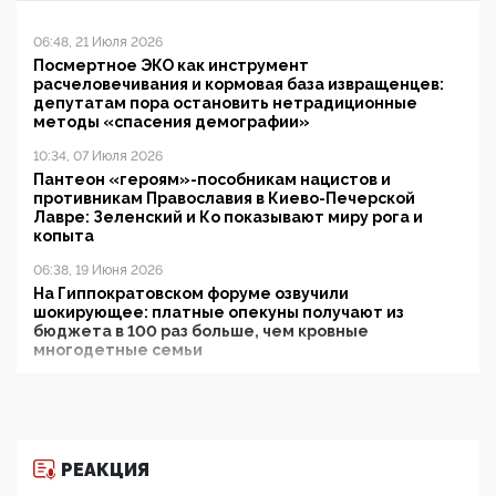
06:48, 21 Июля 2026
Посмертное ЭКО как инструмент
расчеловечивания и кормовая база извращенцев:
депутатам пора остановить нетрадиционные
методы «спасения демографии»
10:34, 07 Июля 2026
Пантеон «героям»-пособникам нацистов и
противникам Православия в Киево-Печерской
Лавре: Зеленский и Ко показывают миру рога и
копыта
06:38, 19 Июня 2026
На Гиппократовском форуме озвучили
шокирующее: платные опекуны получают из
бюджета в 100 раз больше, чем кровные
многодетные семьи
05:00, 13 Июня 2026
Разбор учебника Обществознания под редакцией
Медведева: суверенитет, традиционные ценности
и немного двоемыслия
РЕАКЦИЯ
11:53, 09 Июня 2026