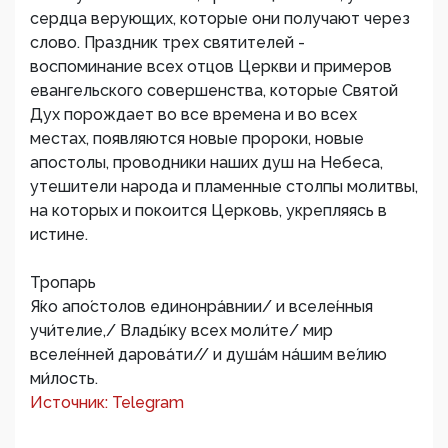
сердца верующих, которые они получают через
слово. Праздник трех святителей -
воспоминание всех отцов Церкви и примеров
евангельского совершенства, которые Святой
Дух порождает во все времена и во всех
местах, появляются новые пророки, новые
апостолы, проводники наших душ на Небеса,
утешители народа и пламенные столпы молитвы,
на которых и покоится Церковь, укрепляясь в
истине.
Тропарь
Я́ко апо́столов единонра́внии/ и вселе́нныя
учи́телие,/ Влады́ку всех моли́те/ мир
вселе́нней дарова́ти// и душа́м на́шим ве́лию
ми́лость.
Источник: Telegram