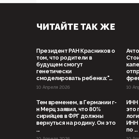
ЧИТАЙТЕ ТАК ЖЕ
Президент РАН Красников о
Ачто
том, что родители в
Стои
будущем смогут
капе
генетически
отп
смоделировать ребенка:"...
фрег
10 Апреля 2026
10 Ап
Тем временем, в Германии г-
ИНН 
н Мерц заявил, что 80%
это 
сирийцев в ФРГ должны
логи
вернуться на родину. Он это
ИНН
...
по ...
10 Апреля 2026
10 Ап