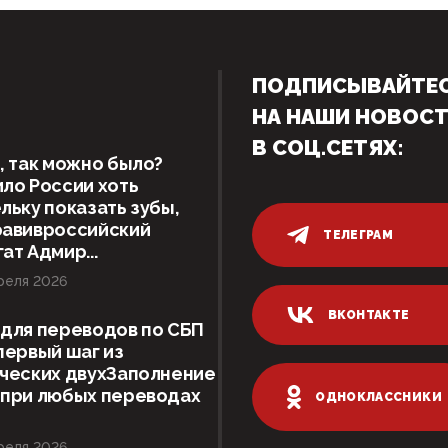
ПОДПИСЫВАЙТЕ
НА НАШИ НОВОС
В СОЦ.СЕТЯХ:
, так можно было?
ло России хоть
льку показать зубы,
равивроссийский
ТЕЛЕГРАМ
ат Адмир...
реля 2026
ВКОНТАКТЕ
для переводов по СБП
первый шаг из
ческих двухЗаполнение
 при любых переводах
ОДНОКЛАССНИКИ
реля 2026