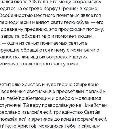
чался около 348 года. Его мощи сохранились
дятся на острове Корфу (Греция), в храме,
 Особенностью местного почитания является
 периодически меняют святителю обувь — его
 древнему преданию, это происходит потому,
а закрыта, обходит мир и помогает людям.
— один из самых почитаемых святых в
ерующие обращаются к нему с молитвами о
дностях, жилищных вопросах и других
нимая его как скорого заступника.
святи́телю Христо́в и чудотво́рче Спиридо́не,
́ вселе́нныя свети́льниче пресве́тлый, те́плый к
́м к тебе́ прибега́ющим и с ве́рою моля́щимся
ту́пниче! Ты́ ве́ру правосла́вную на Нике́йстем
ресла́вно изъясни́л еси́, триеди́нство Святы́я
оказа́л еси́ и еретико́в до конца́ посрами́л еси́.
яти́телю Христо́в, моля́щихся тебе́, и си́льным