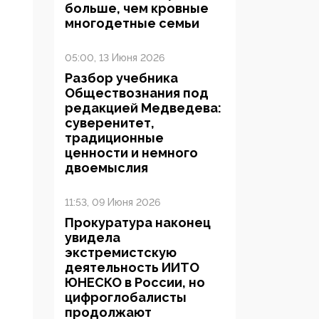
больше, чем кровные
многодетные семьи
05:00, 13 Июня 2026
Разбор учебника
Обществознания под
редакцией Медведева:
суверенитет,
традиционные
ценности и немного
двоемыслия
11:53, 09 Июня 2026
Прокуратура наконец
увидела
экстремистскую
деятельность ИИТО
ЮНЕСКО в России, но
цифроглобалисты
продолжают