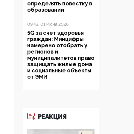
определять повестку в
образовании
09:43, 01 Июня 2026
5G за счет здоровья
граждан: Минцифры
намерено отобрать у
регионов и
муниципалитетов право
защищать жилые дома
и социальные объекты
от ЭМИ
05:58, 26 Мая 2026
Роскомнадзор
освободили от борца с
деструктивным и
РЕАКЦИЯ
опасным контентом
07:39, 25 Мая 2026