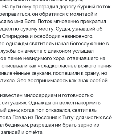
. На пути ему преградил дорогу бурный поток.
еправиться, он обратился с молитвой и
ся во имя Бога. Поток мгновенно прекратил
ешёл по сухому месту. Судья, узнавший об
л Спиридона и освободил невиновного.
то однажды святитель начал богослужение в
службы он вместе с диаконом услышал
ое пение невидимого хора, отвечавшего на
о описывали как «сладкогласнее всякого пения
ривлечённые звуками, поспешили к храму, но
стихло. Это воспринималось как знак особой
 известен милосердием и готовностью
 ситуациях. Однажды он велел накормить
ый день; когда тот отказался, святитель
ола Павла из Послания к Титу: для чистых всё
гал беднякам, разрешая им брать зерно из
 записей и отчёта.