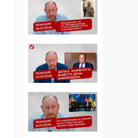
Манифест против
семьи и традиционных
ценностей: «Новые
люди» поднимают
электорат феминисток
на битву с
мужчинами-«бабуинам
и»
05:08, 15 Мая 2026
Эзотерика,
инфоцыганство и
лженаука под ширмой
защиты традиционных
ценностей: кто и с чем
выступал на форуме
«Россия 809. Традиции
будущего»
09:40, 06 Мая 2026