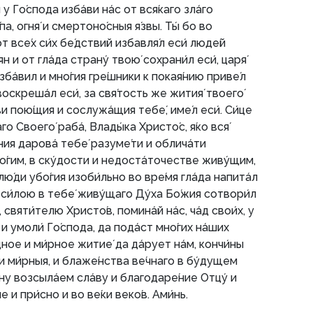
 Го́спода изба́ви на́с от вся́каго зла́го
́па, огня́ и смертоно́сныя я́звы. Ты́ бо во
т все́х си́х бе́дствий избавля́л еси́ люде́й
ян и от гла́да страну́ твою́ сохрани́л еси́, царя́
зба́вил и мно́гия гре́шники к покая́нию приве́л
воскреша́л еси́, за свя́тость же жития́ твоего́
ви пою́щия и сослужа́щия тебе́, име́л еси́. Си́це
го Своего́ раба́, Влады́ка Христо́с, я́ко вся́
ния дарова́ тебе́ разуме́ти и облича́ти
́гим, в ску́дости и недоста́точестве живу́щим,
 лю́ди убо́гия изоби́льно во вре́мя гла́да напита́л
ия си́лою в тебе́ живу́щаго Ду́ха Бо́жия сотвори́л
и, святи́телю Христо́в, помина́й на́с, ча́д свои́х, у
 умоли́ Го́спода, да пода́ст мно́гих на́ших
ное и ми́рное житие́ да да́рует на́м, кончи́ны
 ми́рныя, и блаже́нства ве́чнаго в бу́дущем
ы́ну возсыла́ем сла́ву и благодаре́ние Отцу́ и
е и при́сно и во ве́ки веко́в. Ами́нь.