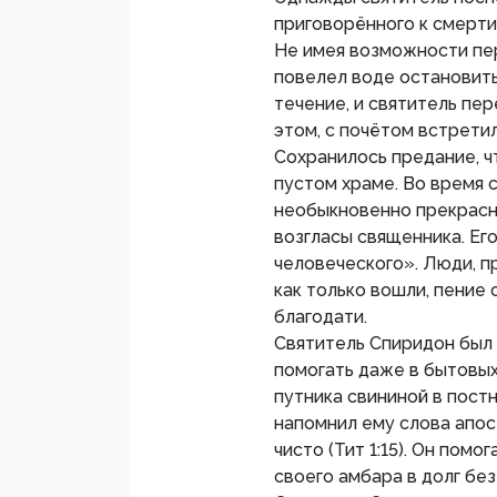
приговорённого к смерти
Не имея возможности пер
повелел воде остановить
течение, и святитель пер
этом, с почётом встрети
Сохранилось предание, ч
пустом храме. Во время 
необыкновенно прекрасн
возгласы священника. Ег
человеческого». Люди, п
как только вошли, пение 
благодати.
Святитель Спиридон был
помогать даже в бытовых
путника свининой в постн
напомнил ему слова апост
чисто (Тит 1:15). Он помо
своего амбара в долг без