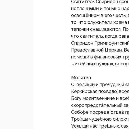
Святитель Спиридон скон
нетленными и поныне нахо
освящённом в его честь.
то, что служители храма
тапочки снашиваются. По
что святитель, когда рак
Спиридон Тримифунтский 
Православной Церкви. В
помощи в финансовых тру
житейских нуждах, воспри
Молитва
О, вели́кий и пречу́дный 
Керки́рская похвало́, всея
Бо́гу моли́твенниче и все
скоропредста́тельный зас
Собо́ре посреде́ отце́в п
Тро́ицы чуде́сною си́лою п
Услы́ши на́с, гре́шных, св