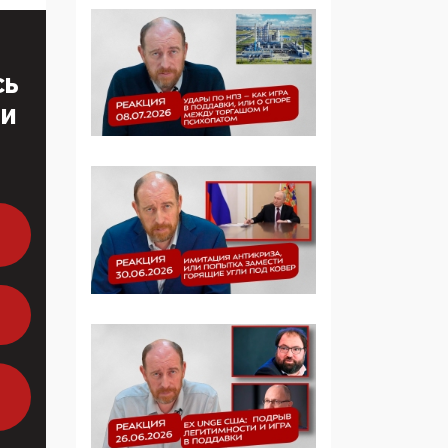
Симулякр патриотизма
и благолепия:
профилактика негатива
СЬ
среди молодежи снова
отдана на откуп
ТИ
«движперам»
03:35, 25 Апреля 2026
120 лет
парламентаризма: как
институт
народовластия
превратился в «чего
изволите» для
Правительства и АП
06:29, 15 Апреля 2026
Социальный фонд
России – пионер