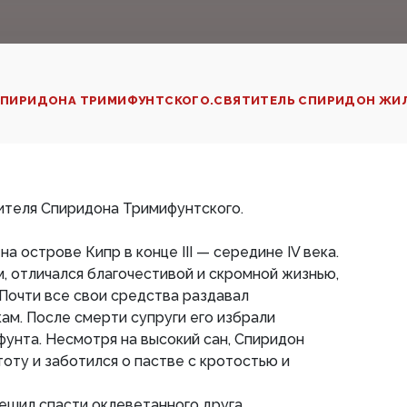
 СПИРИДОНА ТРИМИФУНТСКОГО.СВЯТИТЕЛЬ СПИРИДОН ЖИЛ Н
тителя Спиридона Тримифунтского.
а острове Кипр в конце III — середине IV века.
, отличался благочестивой и скромной жизнью,
 Почти все свои средства раздавал
м. После смерти супруги его избрали
унта. Несмотря на высокий сан, Спиридон
ту и заботился о пастве с кротостью и
шил спасти оклеветанного друга,