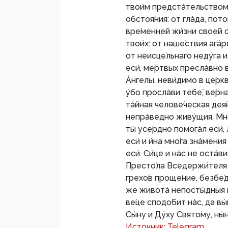
твои́м предста́тельством у
обстоя́ния: от гла́да, пото
вре́менней жи́зни свое́й о
твои́х: от наше́ствия ага́р
от неисце́льнаго неду́га и
еси́, ме́ртвых пресла́вно 
А́нгелы, неви́димо в це́рк
у́бо просла́ви тебе́, ве́рна
та́йная челове́ческая дея́
непра́ведно живу́щия. Мно
ты́ усе́рдно помога́л еси́,
еси́ и и́на мно́га зна́мен
еси́. Си́це и на́с не оста́в
Престо́ла Вседержи́теля и
грехо́в проще́ние, безбе́д
же живота́ непосты́дныя и
ве́це сподо́бит на́с, да в
Сы́ну и Ду́ху Свято́му, ны́н
Источник: Telegram