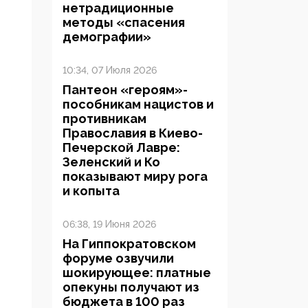
нетрадиционные
методы «спасения
демографии»
10:34, 07 Июля 2026
Пантеон «героям»-
пособникам нацистов и
противникам
Православия в Киево-
Печерской Лавре:
Зеленский и Ко
показывают миру рога
и копыта
06:38, 19 Июня 2026
На Гиппократовском
форуме озвучили
шокирующее: платные
опекуны получают из
бюджета в 100 раз