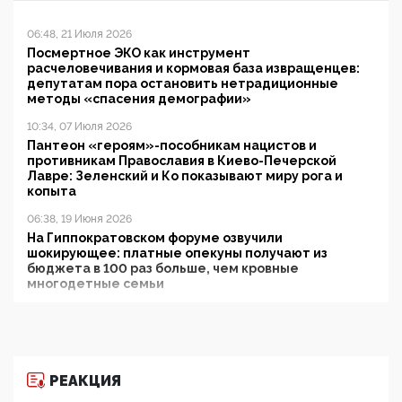
06:48, 21 Июля 2026
Посмертное ЭКО как инструмент
расчеловечивания и кормовая база извращенцев:
депутатам пора остановить нетрадиционные
методы «спасения демографии»
10:34, 07 Июля 2026
Пантеон «героям»-пособникам нацистов и
противникам Православия в Киево-Печерской
Лавре: Зеленский и Ко показывают миру рога и
копыта
06:38, 19 Июня 2026
На Гиппократовском форуме озвучили
шокирующее: платные опекуны получают из
бюджета в 100 раз больше, чем кровные
многодетные семьи
05:00, 13 Июня 2026
Разбор учебника Обществознания под редакцией
Медведева: суверенитет, традиционные ценности
и немного двоемыслия
РЕАКЦИЯ
11:53, 09 Июня 2026