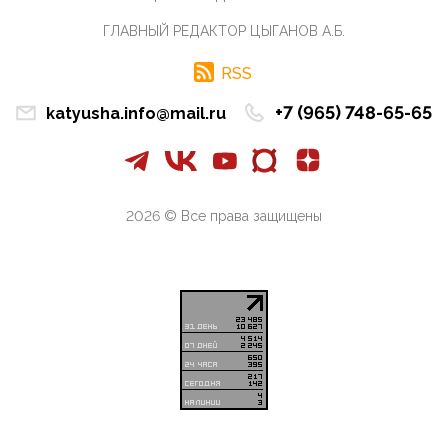
что делают ...
ГЛАВНЫЙ РЕДАКТОР ЦЫГАНОВ А.Б.
09:34, 09 Апреля 2026
Благодаря знакомым, стали известны подробности
RSS
истории с белгородскими "Орланами",которые
сбили свыш...
+7 (965) 748-65-65
katyusha.info@mail.ru
09:01, 09 Апреля 2026
Снова о главном на фронте. Противник вновь
захватил "малое небо" на украинском ТВД.
Противник расшир...
2026 © Все права защищены
08:05, 09 Апреля 2026
В Национальной системе платежных карт (НСПК)
заботливо уточниили, что ИНН при переводах по
СБП не ну...
06:01, 09 Апреля 2026
А пока армия нашей многонациональной страны
продолжает сражаться с Украиной, где людей
убивают за ру...
03:44, 09 Апреля 2026
В понедельник Совет Госдумы приступит к
рассмотрению законопроекта в части повышения
общественной бе...