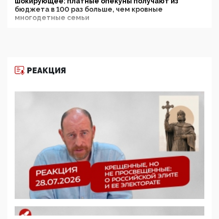
шокирующее: платные опекуны получают из
бюджета в 100 раз больше, чем кровные
многодетные семьи
05:00, 13 Июня 2026
Разбор учебника Обществознания под редакцией
Медведева: суверенитет, традиционные ценности
и немного двоемыслия
РЕАКЦИЯ
11:53, 09 Июня 2026
Прокуратура наконец увидела экстремистскую
деятельность ИИТО ЮНЕСКО в России, но
цифроглобалисты продолжают определять
повестку в образовании
09:43, 01 Июня 2026
5G за счет здоровья граждан: Минцифры намерено
отобрать у регионов и муниципалитетов право
защищать жилые дома и социальные объекты от
ЭМИ
05:58, 26 Мая 2026
Роскомнадзор освободили от борца с
деструктивным и опасным контентом
07:39, 25 Мая 2026