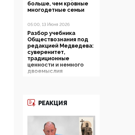
больше, чем кровные
многодетные семьи
05:00, 13 Июня 2026
Разбор учебника
Обществознания под
редакцией Медведева:
суверенитет,
традиционные
ценности и немного
двоемыслия
11:53, 09 Июня 2026
Прокуратура наконец
увидела
РЕАКЦИЯ
экстремистскую
деятельность ИИТО
ЮНЕСКО в России, но
цифроглобалисты
продолжают