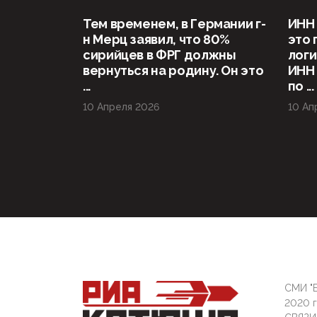
Тем временем, в Германии г-
ИНН 
н Мерц заявил, что 80%
это 
сирийцев в ФРГ должны
логи
вернуться на родину. Он это
ИНН
...
по ...
10 Апреля 2026
10 Ап
СМИ "Б
2020 