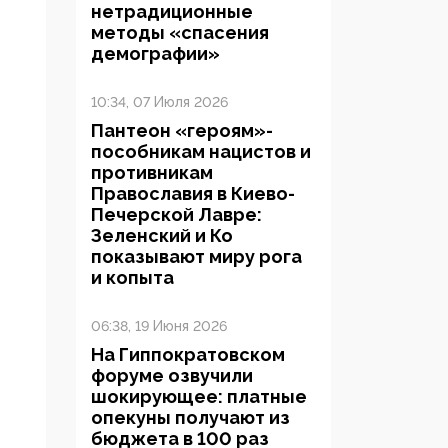
нетрадиционные
методы «спасения
демографии»
10:34, 07 Июля 2026
Пантеон «героям»-
пособникам нацистов и
противникам
Православия в Киево-
Печерской Лавре:
Зеленский и Ко
показывают миру рога
и копыта
06:38, 19 Июня 2026
На Гиппократовском
форуме озвучили
шокирующее: платные
опекуны получают из
бюджета в 100 раз