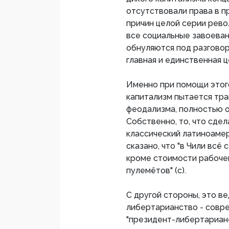
отсутствовали права в пр
причин целой серии рево
все социальные завоеван
обнуляются под разговор
главная и единственная ц
Именно при помощи этог
капитализм пытается тр
феодализма, полностью о
Собственно, то, что сдел
классический латиноамер
сказано, что "в Чили всё
кроме стоимости рабоче
пулемётов" (с).
С другой стороны, это в
либертарианство - совре
"президент-либертариане