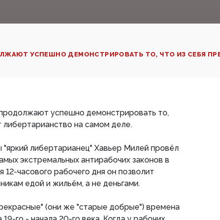
ЛЖАЮТ УСПЕШНО ДЕМОНСТРИРОВАТЬ ТО, ЧТО ИЗ СЕБЯ ПРЕ
 продолжают успешно демонстрировать то,
т либертарианство на самом деле.
 "яркий либертарианец" Хавьер Милей провёл
самых экстремальных антирабочих законов в
 12-часового рабочего дня он позволит
никам едой и жильём, а не деньгами.
рекрасные" (они же "старые добрые") времена
19-го - начала 20-го века. Когда у рабочих