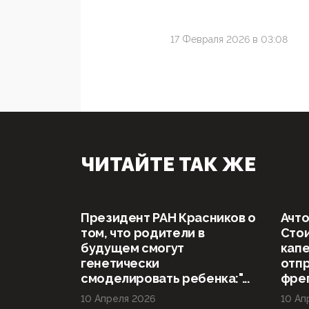
17 Февраля 2026 в 03:08
ЧИТАЙТЕ ТАК ЖЕ
Президент РАН Красников о
Ачто
том, что родители в
Стои
будущем смогут
капе
генетически
отп
смоделировать ребенка:"...
фрег
10 Апреля 2026
10 Ап