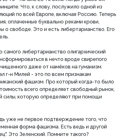
инципе. Что, к слову, послужило одной из
люций по всей Европе, включая Россию. Теперь
ия, оплаченные буквально реками крови,
ы о свободе. Это и есть либертарианство. Его
ель.
о самого либертарианство олигархический
ансформироваться в нечто вроде свирепого
чищенного даже от намёков на гуманизм.
ал г-н Милей - это по всем признакам
иканский фашизм. Про который когда-то было
 стоимость всего определяет свободный рынок,
й силы, которую определяют при помощи
едь уже не первое подтверждение того, что
менная форма фашизма. Есть ведь и другой
ц". Это Зеленский. Помните такого?