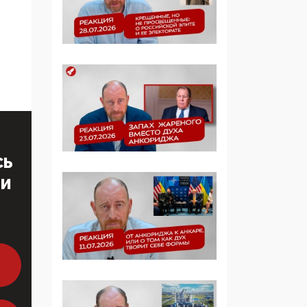
определять повестку в
образовании
09:43, 01 Июня 2026
5G за счет здоровья
граждан: Минцифры
намерено отобрать у
регионов и
муниципалитетов право
защищать жилые дома
СЬ
и социальные объекты
от ЭМИ
ТИ
05:58, 26 Мая 2026
Роскомнадзор
освободили от борца с
деструктивным и
опасным контентом
07:39, 25 Мая 2026