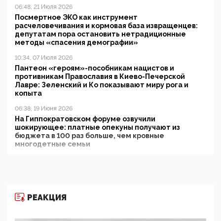
06:48, 21 Июля 2026
Посмертное ЭКО как инструмент
расчеловечивания и кормовая база извращенцев:
депутатам пора остановить нетрадиционные
методы «спасения демографии»
10:34, 07 Июля 2026
Пантеон «героям»-пособникам нацистов и
противникам Православия в Киево-Печерской
Лавре: Зеленский и Ко показывают миру рога и
копыта
06:38, 19 Июня 2026
На Гиппократовском форуме озвучили
шокирующее: платные опекуны получают из
бюджета в 100 раз больше, чем кровные
многодетные семьи
05:00, 13 Июня 2026
Разбор учебника Обществознания под редакцией
Медведева: суверенитет, традиционные ценности
и немного двоемыслия
РЕАКЦИЯ
11:53, 09 Июня 2026
Прокуратура наконец увидела экстремистскую
деятельность ИИТО ЮНЕСКО в России, но