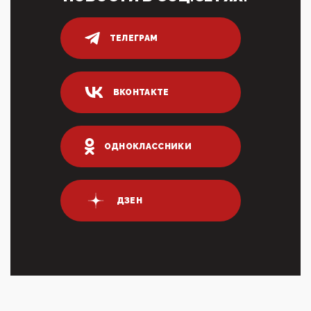
80% сирийцев в ФРГ должны вернуться на родину.
Он это ...
ТЕЛЕГРАМ
04:47, 10 Апреля 2026
ИНН для переводов по СБП это первый шаг из
логических двухЗаполнение ИНН при любых
переводах по ...
ВКОНТАКТЕ
03:35, 10 Апреля 2026
Суммарное вознаграждение менеджменту в 15
крупных банках по итогам 2025 года превысило 63
млрд руб. ...
ОДНОКЛАССНИКИ
03:01, 10 Апреля 2026
Террорист и убийца Буданов вальяжно сообщил,
что союзники просили Киев не наносить удары по
энергети...
ДЗЕН
01:54, 10 Апреля 2026
ПрезидентПутинвчера вечером обьявил
Пасхальное перемирие с 16 часов субботы до конца
дня Воскресен...
01:09, 10 Апреля 2026
Цифроконцлагерь работает только на
входМошенники активно пользуются аккаунтами на