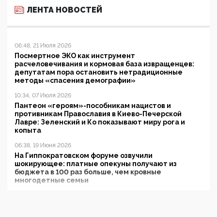
ЛЕНТА НОВОСТЕЙ
06:48, 21 Июля 2026
Посмертное ЭКО как инструмент
расчеловечивания и кормовая база извращенцев:
депутатам пора остановить нетрадиционные
методы «спасения демографии»
10:34, 07 Июля 2026
Пантеон «героям»-пособникам нацистов и
противникам Православия в Киево-Печерской
Лавре: Зеленский и Ко показывают миру рога и
копыта
06:38, 19 Июня 2026
На Гиппократовском форуме озвучили
шокирующее: платные опекуны получают из
бюджета в 100 раз больше, чем кровные
многодетные семьи
05:00, 13 Июня 2026
Разбор учебника Обществознания под редакцией
Медведева: суверенитет, традиционные ценности