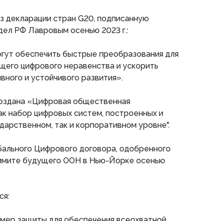
з декларации стран G20, подписанную
ел РФ Лавровым осенью 2023 г.:
могут обеспечить быстрые преобразования для
его цифрового неравенства и ускорить
вного и устойчивого развития».
создана «Цифровая общественная
ак набор цифровых систем, построенных и
ударственном, так и корпоративном уровне".
бального Цифрового договора, одобренного
ммите будущего ООН в Нью-Йорке осенью
ся:
 мер защиты для обеспечения всеохватной,