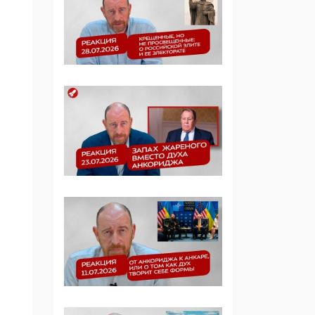
Симулякр патриотизма
и благолепия:
профилактика негатива
среди молодежи снова
отдана на откуп
«движперам»
03:35, 25 Апреля 2026
120 лет
парламентаризма: как
институт
народовластия
превратился в «чего
изволите» для
Правительства и АП
06:29, 15 Апреля 2026
Социальный фонд
России – пионер