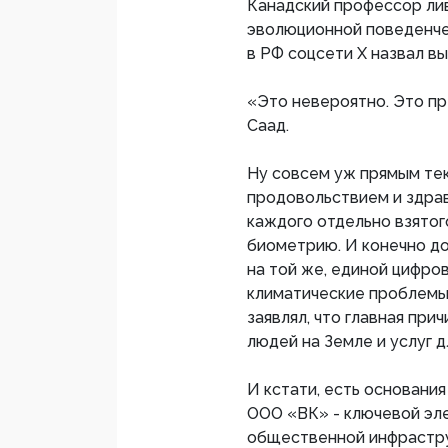
Канадский профессор ли
эволюционной поведенче
в РФ соцсети X назвал в
«Это невероятно. Это пр
Саад.
Ну совсем уж прямым тек
продовольствием и здрав
каждого отдельно взятог
биометрию. И конечно до
на той же, единой цифро
климатические проблемы»
заявлял, что главная при
людей на Земле и услуг дл
И кстати, есть основани
ООО «ВК» - ключевой эл
общественной инфрастру