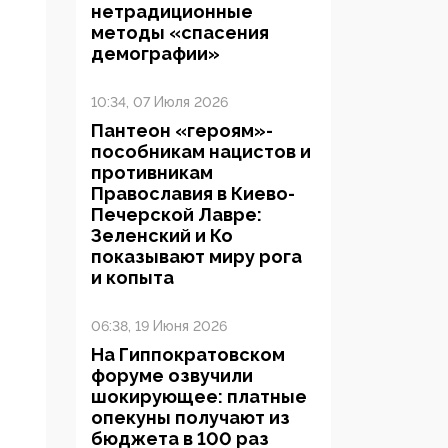
нетрадиционные
методы «спасения
демографии»
10:34, 07 Июля 2026
Пантеон «героям»-
пособникам нацистов и
противникам
Православия в Киево-
Печерской Лавре:
Зеленский и Ко
показывают миру рога
и копыта
06:38, 19 Июня 2026
На Гиппократовском
форуме озвучили
шокирующее: платные
опекуны получают из
бюджета в 100 раз