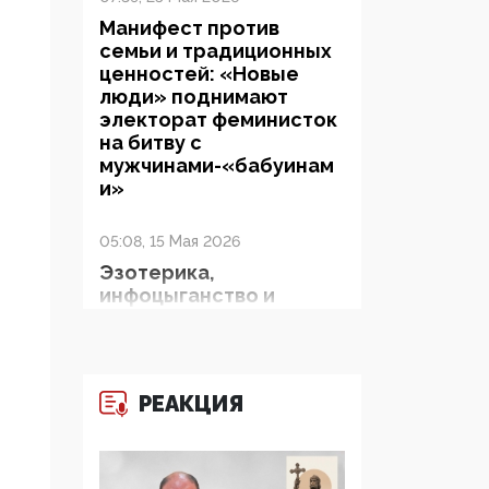
Манифест против
семьи и традиционных
ценностей: «Новые
люди» поднимают
электорат феминисток
на битву с
мужчинами-«бабуинам
и»
05:08, 15 Мая 2026
Эзотерика,
инфоцыганство и
лженаука под ширмой
защиты традиционных
ценностей: кто и с чем
выступал на форуме
РЕАКЦИЯ
«Россия 809. Традиции
будущего»
09:40, 06 Мая 2026