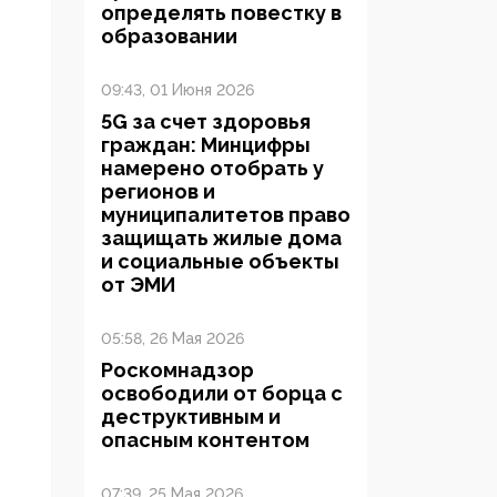
определять повестку в
образовании
09:43, 01 Июня 2026
5G за счет здоровья
граждан: Минцифры
намерено отобрать у
регионов и
муниципалитетов право
защищать жилые дома
и социальные объекты
от ЭМИ
05:58, 26 Мая 2026
Роскомнадзор
освободили от борца с
деструктивным и
опасным контентом
07:39, 25 Мая 2026