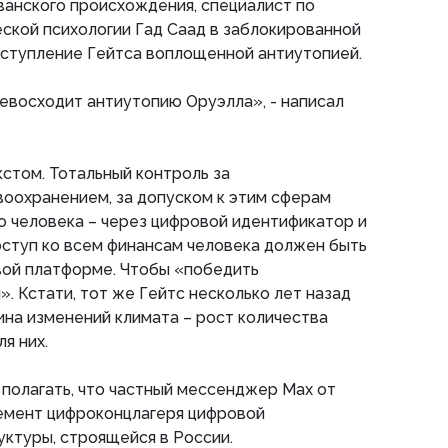
ванского происхождения, специалист по
ской психологии Гад Саад в заблокированной
ыступление Гейтса воплощенной антиутопией.
евосходит антиутопию Оруэлла», - написал
стом. Тотальный контроль за
оохранением, за допуском к этим сферам
о человека – через цифровой идентификатор и
ступ ко всем финансам человека должен быть
вой платформе. Чтобы «победить
. Кстати, тот же Гейтс несколько лет назад
чина изменений климата – рост количества
я них.
я полагать, что частный мессенджер Max от
емент цифроконцлагеря цифровой
ктуры, строящейся в России.