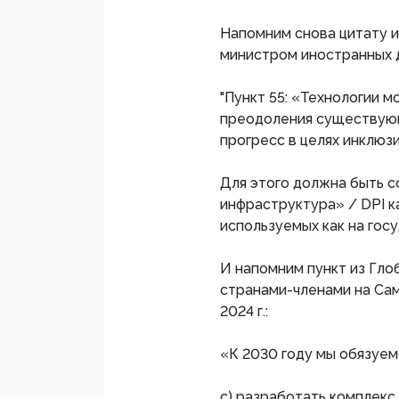
Напомним снова цитату и
министром иностранных д
"Пункт 55: «Технологии 
преодоления существующ
прогресс в целях инклюзи
Для этого должна быть 
инфраструктура» / DPI к
используемых как на гос
И напомним пункт из Гло
странами-членами на Са
2024 г.:
«К 2030 году мы обязуем
c) разработать комплекс