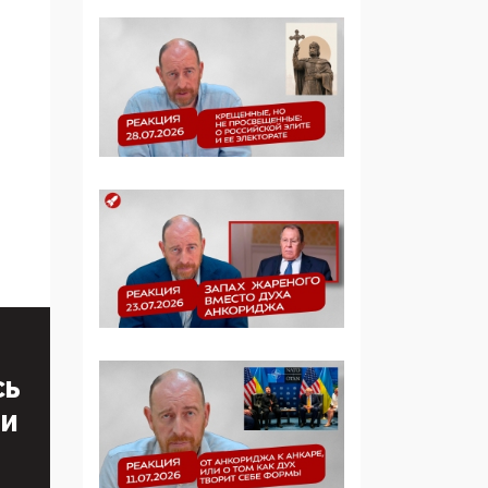
определять повестку в
образовании
09:43, 01 Июня 2026
5G за счет здоровья
граждан: Минцифры
намерено отобрать у
регионов и
муниципалитетов право
защищать жилые дома
и социальные объекты
от ЭМИ
05:58, 26 Мая 2026
Роскомнадзор
освободили от борца с
СЬ
деструктивным и
ТИ
опасным контентом
07:39, 25 Мая 2026