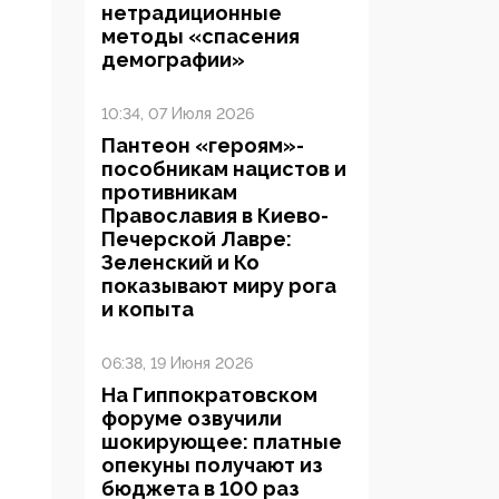
нетрадиционные
методы «спасения
демографии»
10:34, 07 Июля 2026
Пантеон «героям»-
пособникам нацистов и
противникам
Православия в Киево-
Печерской Лавре:
Зеленский и Ко
показывают миру рога
и копыта
06:38, 19 Июня 2026
На Гиппократовском
форуме озвучили
шокирующее: платные
опекуны получают из
бюджета в 100 раз