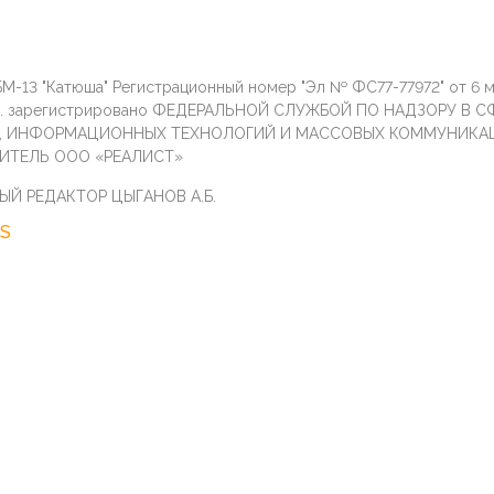
М-13 "Катюша" Регистрационный номер "Эл № ФС77-77972" от 6 
г. зарегистрировано ФЕДЕРАЛЬНОЙ СЛУЖБОЙ ПО НАДЗОРУ В С
И, ИНФОРМАЦИОННЫХ ТЕХНОЛОГИЙ И МАССОВЫХ КОММУНИКА
ИТЕЛЬ ООО «РЕАЛИСТ»
ЫЙ РЕДАКТОР ЦЫГАНОВ А.Б.
S