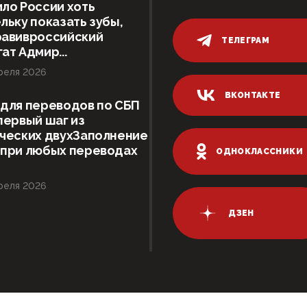
ло России хоть
льку показать зубы,
равивроссийский
ТЕЛЕГРАМ
ат Адмир...
реля 2026
ВКОНТАКТЕ
для переводов по СБП
первый шаг из
ческих двухЗаполнение
 при любых переводах
ОДНОКЛАССНИКИ
реля 2026
ДЗЕН