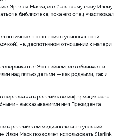
нию Эррола Маска, его 9-летнему сыну Илону
ться в библиотеке, пока его отец участвовал
имел интимные отношения с усыновлëнной
чкой), - в деспотичном отношении к матери
соперничать с Эпштейном, его обвиняют в
лии над пятью детьми — как родными, так и
ого персонажа в российское информационное
ебными» высказываниями имя Президента
ьше в российском медиаполе выступлений
е Илон Маск позволяет использовать Starlink