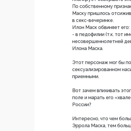
По собственному призна
Маску пришлось отсижива
в секс-вечеринке.
Илон Маск обвиняет его:
- в педофилии (т.к. тот 
несовершеннолетней дево
Илона Маска.
Этот персонаж мог бы по
сексуализированном наси
приемными.
Вот зачем впихивать эт
поле и марать его «хвал
России?
Интересно, что чем бол
Эррола Маска, тем больш