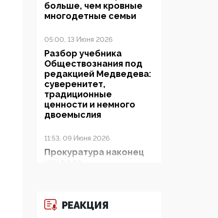
больше, чем кровные
многодетные семьи
05:00, 13 Июня 2026
Разбор учебника
Обществознания под
редакцией Медведева:
суверенитет,
традиционные
ценности и немного
двоемыслия
11:53, 09 Июня 2026
Прокуратура наконец
увидела
экстремистскую
деятельность ИИТО
ЮНЕСКО в России, но
цифроглобалисты
РЕАКЦИЯ
продолжают