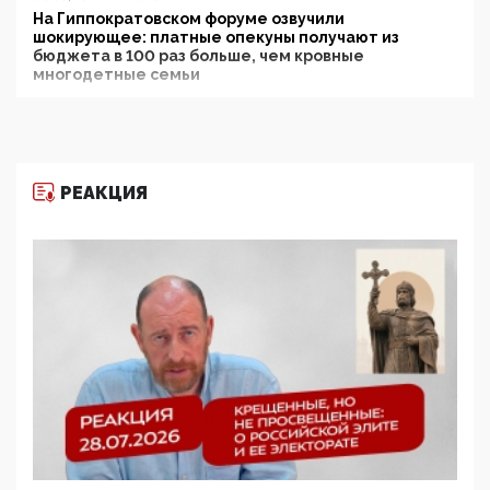
На Гиппократовском форуме озвучили
шокирующее: платные опекуны получают из
бюджета в 100 раз больше, чем кровные
многодетные семьи
05:00, 13 Июня 2026
Разбор учебника Обществознания под редакцией
Медведева: суверенитет, традиционные ценности
и немного двоемыслия
РЕАКЦИЯ
11:53, 09 Июня 2026
Прокуратура наконец увидела экстремистскую
деятельность ИИТО ЮНЕСКО в России, но
цифроглобалисты продолжают определять
повестку в образовании
09:43, 01 Июня 2026
5G за счет здоровья граждан: Минцифры намерено
отобрать у регионов и муниципалитетов право
защищать жилые дома и социальные объекты от
ЭМИ
05:58, 26 Мая 2026
Роскомнадзор освободили от борца с
деструктивным и опасным контентом