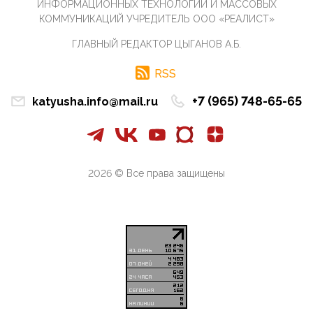
ИНФОРМАЦИОННЫХ ТЕХНОЛОГИЙ И МАССОВЫХ
Те, кто стоят за массовым завозом в Россию
КОММУНИКАЦИЙ УЧРЕДИТЕЛЬ ООО «РЕАЛИСТ»
инокультурных мигрантов, в общем-то понимают,
что делают ...
ГЛАВНЫЙ РЕДАКТОР ЦЫГАНОВ А.Б.
09:34, 09 Апреля 2026
Благодаря знакомым, стали известны подробности
RSS
истории с белгородскими "Орланами",которые
сбили свыш...
+7 (965) 748-65-65
katyusha.info@mail.ru
09:01, 09 Апреля 2026
Снова о главном на фронте. Противник вновь
захватил "малое небо" на украинском ТВД.
Противник расшир...
2026 © Все права защищены
08:05, 09 Апреля 2026
В Национальной системе платежных карт (НСПК)
заботливо уточниили, что ИНН при переводах по
СБП не ну...
06:01, 09 Апреля 2026
А пока армия нашей многонациональной страны
продолжает сражаться с Украиной, где людей
убивают за ру...
03:44, 09 Апреля 2026
В понедельник Совет Госдумы приступит к