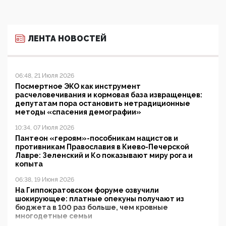
ЛЕНТА НОВОСТЕЙ
06:48, 21 Июля 2026
Посмертное ЭКО как инструмент
расчеловечивания и кормовая база извращенцев:
депутатам пора остановить нетрадиционные
методы «спасения демографии»
10:34, 07 Июля 2026
Пантеон «героям»-пособникам нацистов и
противникам Православия в Киево-Печерской
Лавре: Зеленский и Ко показывают миру рога и
копыта
06:38, 19 Июня 2026
На Гиппократовском форуме озвучили
шокирующее: платные опекуны получают из
бюджета в 100 раз больше, чем кровные
многодетные семьи