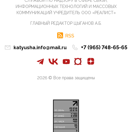
СЛУЖБОЙ ПО НАДЗОРУ В СФЕРЕ СВЯЗИ,
07:11, 10 Апреля 2026
ИНФОРМАЦИОННЫХ ТЕХНОЛОГИЙ И МАССОВЫХ
Те, кто стоят за массовым завозом в Россию
КОММУНИКАЦИЙ УЧРЕДИТЕЛЬ ООО «РЕАЛИСТ»
инокультурных мигрантов, в общем-то понимают,
что делают ...
ГЛАВНЫЙ РЕДАКТОР ЦЫГАНОВ А.Б.
09:34, 09 Апреля 2026
Благодаря знакомым, стали известны подробности
RSS
истории с белгородскими "Орланами",которые
сбили свыш...
+7 (965) 748-65-65
katyusha.info@mail.ru
09:01, 09 Апреля 2026
Снова о главном на фронте. Противник вновь
захватил "малое небо" на украинском ТВД.
Противник расшир...
2026 © Все права защищены
08:05, 09 Апреля 2026
В Национальной системе платежных карт (НСПК)
заботливо уточниили, что ИНН при переводах по
СБП не ну...
06:01, 09 Апреля 2026
А пока армия нашей многонациональной страны
продолжает сражаться с Украиной, где людей
убивают за ру...
03:44, 09 Апреля 2026