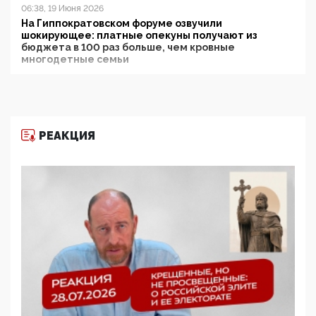
06:38, 19 Июня 2026
На Гиппократовском форуме озвучили
шокирующее: платные опекуны получают из
бюджета в 100 раз больше, чем кровные
многодетные семьи
05:00, 13 Июня 2026
Разбор учебника Обществознания под редакцией
Медведева: суверенитет, традиционные ценности
и немного двоемыслия
РЕАКЦИЯ
11:53, 09 Июня 2026
Прокуратура наконец увидела экстремистскую
деятельность ИИТО ЮНЕСКО в России, но
цифроглобалисты продолжают определять
повестку в образовании
09:43, 01 Июня 2026
5G за счет здоровья граждан: Минцифры намерено
отобрать у регионов и муниципалитетов право
защищать жилые дома и социальные объекты от
ЭМИ
05:58, 26 Мая 2026
Роскомнадзор освободили от борца с
деструктивным и опасным контентом