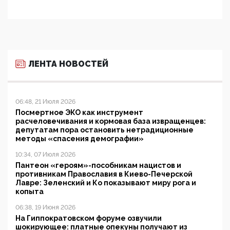
ЛЕНТА НОВОСТЕЙ
06:48, 21 Июля 2026
Посмертное ЭКО как инструмент
расчеловечивания и кормовая база извращенцев:
депутатам пора остановить нетрадиционные
методы «спасения демографии»
10:34, 07 Июля 2026
Пантеон «героям»-пособникам нацистов и
противникам Православия в Киево-Печерской
Лавре: Зеленский и Ко показывают миру рога и
копыта
06:38, 19 Июня 2026
На Гиппократовском форуме озвучили
шокирующее: платные опекуны получают из