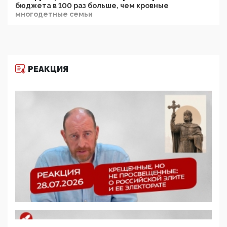
бюджета в 100 раз больше, чем кровные
многодетные семьи
05:00, 13 Июня 2026
Разбор учебника Обществознания под редакцией
Медведева: суверенитет, традиционные ценности
и немного двоемыслия
РЕАКЦИЯ
11:53, 09 Июня 2026
Прокуратура наконец увидела экстремистскую
деятельность ИИТО ЮНЕСКО в России, но
цифроглобалисты продолжают определять
повестку в образовании
09:43, 01 Июня 2026
5G за счет здоровья граждан: Минцифры намерено
отобрать у регионов и муниципалитетов право
защищать жилые дома и социальные объекты от
ЭМИ
05:58, 26 Мая 2026
Роскомнадзор освободили от борца с
деструктивным и опасным контентом
07:39, 25 Мая 2026
Манифест против семьи и традиционных